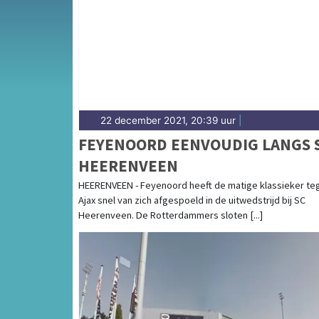
Diep — sport in Dordrecht heeft een sterke w
sportieve uitslagen en prestaties in Dordrec
22 december 2021, 20:39 uur
|
FEYENOORD EENVOUDIG LANGS 
HEERENVEEN
HEERENVEEN - Feyenoord heeft de matige klassieker te
Ajax snel van zich afgespoeld in de uitwedstrijd bij SC
Heerenveen. De Rotterdammers sloten [...]