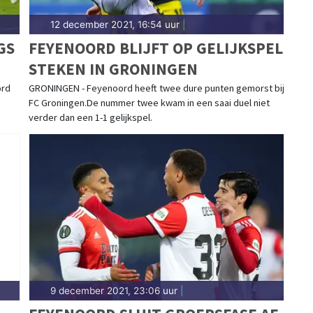
12 december 2021, 16:54 uur
|
GS
FEYENOORD BLIJFT OP GELIJKSPEL
STEKEN IN GRONINGEN
ord
GRONINGEN - Feyenoord heeft twee dure punten gemorst bij
FC Groningen.De nummer twee kwam in een saai duel niet
verder dan een 1-1 gelijkspel.
9 december 2021, 23:06 uur
|