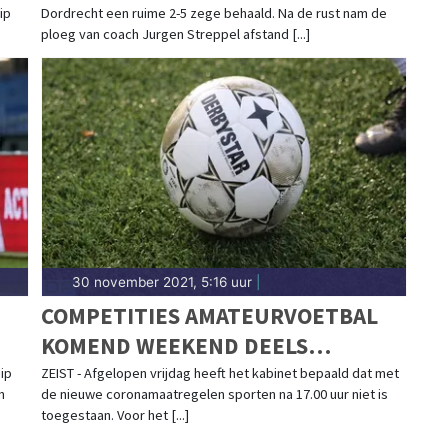
ip
Dordrecht een ruime 2-5 zege behaald. Na de rust nam de
ploeg van coach Jurgen Streppel afstand [...]
30 november 2021, 5:16 uur
|
COMPETITIES AMATEURVOETBAL
KOMEND WEEKEND DEELS
STILGELEGD
ip
ZEIST - Afgelopen vrijdag heeft het kabinet bepaald dat met
n
de nieuwe coronamaatregelen sporten na 17.00 uur niet is
toegestaan. Voor het [...]