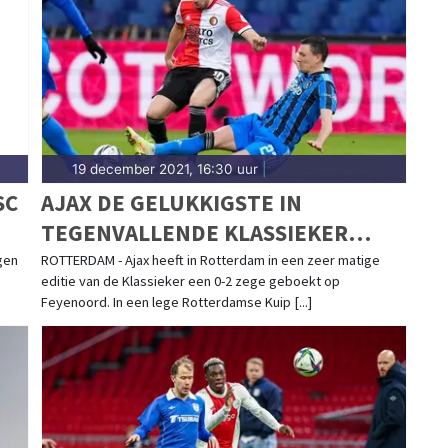
aterstad-traditie. Blijf op de hoogte van alle
ht.
19 december 2021, 16:30 uur
|
SC
AJAX DE GELUKKIGSTE IN
TEGENVALLENDE KLASSIEKER
TEGEN FEYENOORD
gen
ROTTERDAM - Ajax heeft in Rotterdam in een zeer matige
editie van de Klassieker een 0-2 zege geboekt op
Feyenoord. In een lege Rotterdamse Kuip [...]