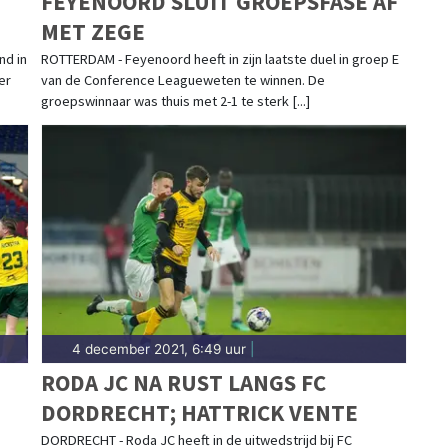
FEYENOORD SLUIT GROEPSFASE AF
MET ZEGE
nd in
ROTTERDAM - Feyenoord heeft in zijn laatste duel in groep E
er
van de Conference Leagueweten te winnen. De
groepswinnaar was thuis met 2-1 te sterk [...]
4 december 2021, 6:49 uur
|
RODA JC NA RUST LANGS FC
DORDRECHT; HATTRICK VENTE
DORDRECHT - Roda JC heeft in de uitwedstrijd bij FC