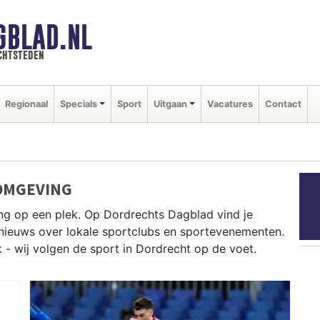
GBLAD.NL
chtsteden
Regionaal
Specials
Sport
Uitgaan
Vacatures
Contact
OMGEVING
ng op een plek. Op Dordrechts Dagblad vind je
e nieuws over lokale sportclubs en sportevenementen.
k - wij volgen de sport in Dordrecht op de voet.
oeien op de Merwede en zeilen op het Hollandsch