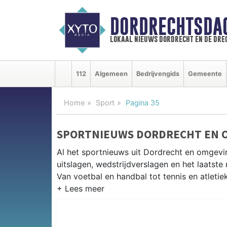
DORDRECHTSDA
lokaal nieuws dordrecht en de dre
112
Algemeen
Bedrijvengids
Gemeente
Home
Sport
Pagina 35
SPORTNIEUWS DORDRECHT EN 
Al het sportnieuws uit Dordrecht en omgevi
uitslagen, wedstrijdverslagen en het laatst
Van voetbal en handbal tot tennis en atletie
LOKALE SPORT DORDRECHT
Van FC Dordrecht en BVC Barendrecht tot r