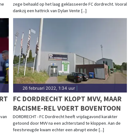
rne
zege behaald op het laag geklasseerde FC dordrecht. Vooral
dankzij een hattrick van Dylan Vente [...]
26 februari 2022, 1:34 uur
|
RT
FC DORDRECHT KLOPT MVV, MAAR
RACISME-REL VOERT BOVENTOON
 van
DORDRECHT - FC Dordrecht heeft vrijdagavond karakter
getoond door MVV na een achterstand te kloppen. Aan de
feestvreugde kwam echter een abrupt einde [...]