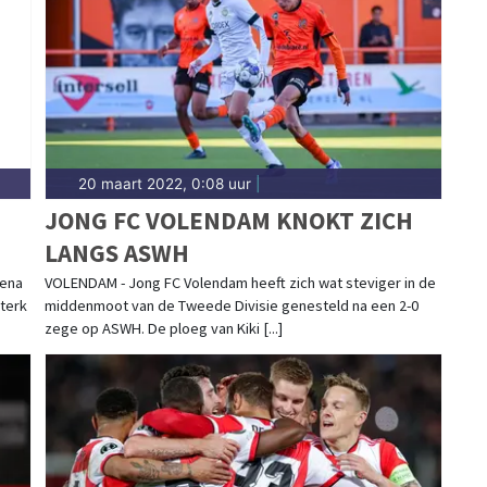
aterstad-traditie. Blijf op de hoogte van alle
ht.
20 maart 2022, 0:08 uur
|
JONG FC VOLENDAM KNOKT ZICH
LANGS ASWH
rena
VOLENDAM - Jong FC Volendam heeft zich wat steviger in de
sterk
middenmoot van de Tweede Divisie genesteld na een 2-0
zege op ASWH. De ploeg van Kiki [...]