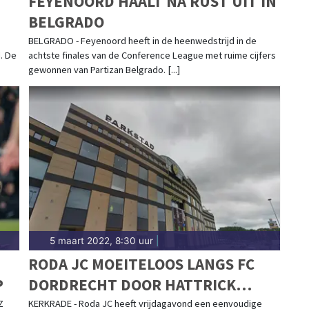
FEYENOORD HAALT NA RUST UIT IN
BELGRADO
BELGRADO - Feyenoord heeft in de heenwedstrijd in de
. De
achtste finales van de Conference League met ruime cijfers
gewonnen van Partizan Belgrado. [...]
5 maart 2022, 8:30 uur
|
RODA JC MOEITELOOS LANGS FC
P
DORDRECHT DOOR HATTRICK
VENTE
Z
KERKRADE - Roda JC heeft vrijdagavond een eenvoudige