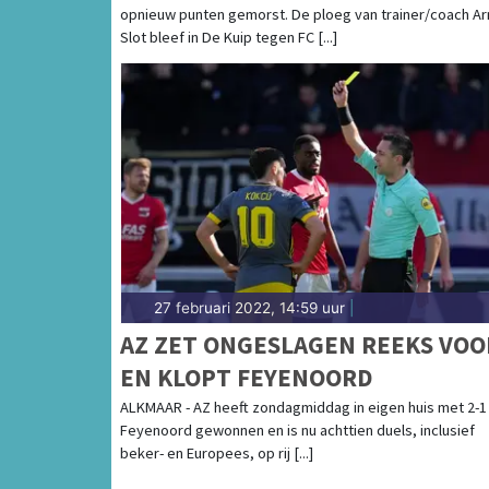
opnieuw punten gemorst. De ploeg van trainer/coach A
Slot bleef in De Kuip tegen FC [...]
27 februari 2022, 14:59 uur
|
AZ ZET ONGESLAGEN REEKS VOO
EN KLOPT FEYENOORD
ALKMAAR - AZ heeft zondagmiddag in eigen huis met 2-1
Feyenoord gewonnen en is nu achttien duels, inclusief
beker- en Europees, op rij [...]