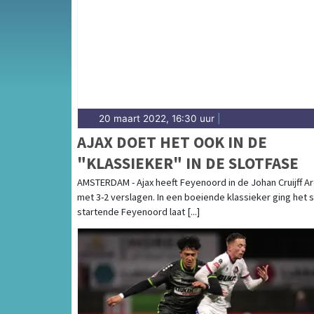
Diep — sport in Dordrecht heeft een sterke w
sportieve uitslagen en prestaties in Dordrec
20 maart 2022, 16:30 uur
|
AJAX DOET HET OOK IN DE
"KLASSIEKER" IN DE SLOTFASE
AMSTERDAM - Ajax heeft Feyenoord in de Johan Cruijff A
met 3-2 verslagen. In een boeiende klassieker ging het 
startende Feyenoord laat [...]