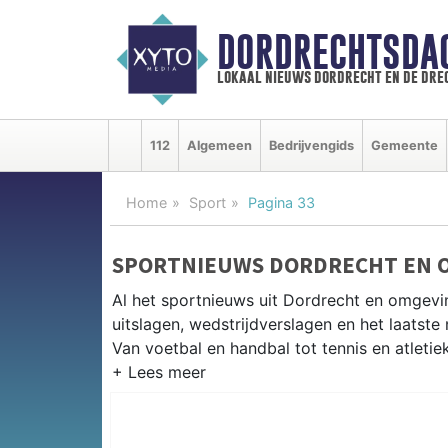
DORDRECHTSDA
lokaal nieuws dordrecht en de dre
112
Algemeen
Bedrijvengids
Gemeente
Home
Sport
Pagina 33
SPORTNIEUWS DORDRECHT EN 
Al het sportnieuws uit Dordrecht en omgevi
uitslagen, wedstrijdverslagen en het laatst
Van voetbal en handbal tot tennis en atletie
LOKALE SPORT DORDRECHT
Van FC Dordrecht en BVC Barendrecht tot r