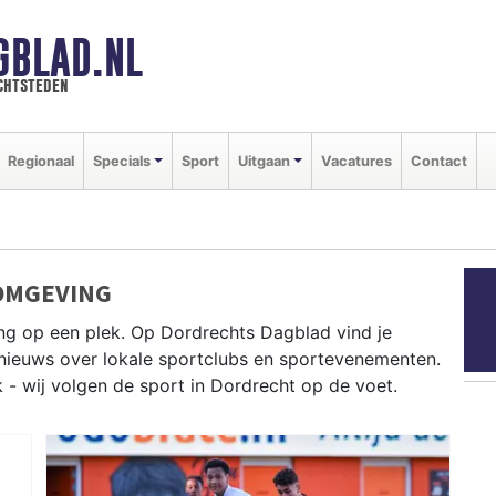
GBLAD.NL
chtsteden
Regionaal
Specials
Sport
Uitgaan
Vacatures
Contact
OMGEVING
ng op een plek. Op Dordrechts Dagblad vind je
e nieuws over lokale sportclubs en sportevenementen.
k - wij volgen de sport in Dordrecht op de voet.
oeien op de Merwede en zeilen op het Hollandsch