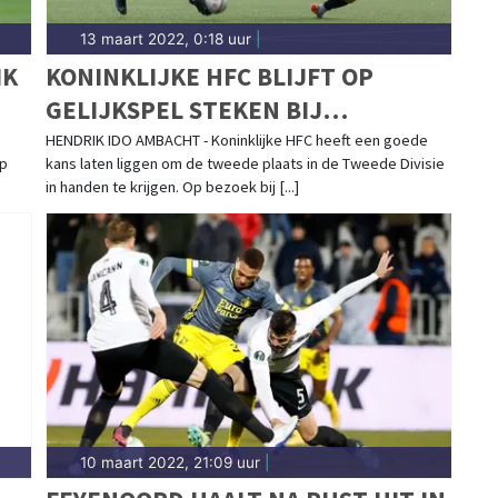
13 maart 2022, 0:18 uur
|
IK
KONINKLIJKE HFC BLIJFT OP
GELIJKSPEL STEKEN BIJ
LAAGVLIEGER ASWH
HENDRIK IDO AMBACHT - Koninklijke HFC heeft een goede
Op
kans laten liggen om de tweede plaats in de Tweede Divisie
in handen te krijgen. Op bezoek bij [...]
10 maart 2022, 21:09 uur
|