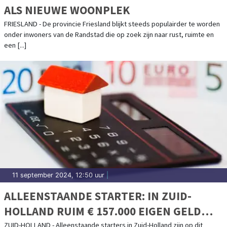
ALS NIEUWE WOONPLEK
FRIESLAND - De provincie Friesland blijkt steeds populairder te worden
onder inwoners van de Randstad die op zoek zijn naar rust, ruimte en
een [...]
11 september 2024, 12:50 uur
|
ALLEENSTAANDE STARTER: IN ZUID-
HOLLAND RUIM € 157.000 EIGEN GELD
NODIG VOOR EEN APPARTEMENT
ZUID-HOLLAND - Alleenstaande starters in Zuid-Holland zijn op dit