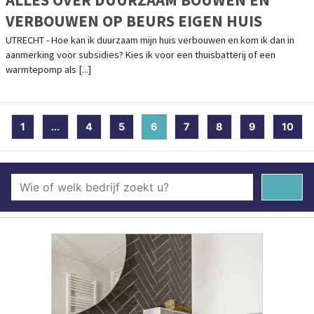
VERBOUWEN OP BEURS EIGEN HUIS
UTRECHT - Hoe kan ik duurzaam mijn huis verbouwen en kom ik dan in
aanmerking voor subsidies? Kies ik voor een thuisbatterij of een
warmtepomp als [...]
1
...
4
5
6
(current)
7
8
9
10