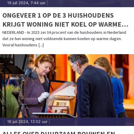
19 juli 2024, 7:44 uur
|
ONGEVEER 1 OP DE 3 HUISHOUDENS
KRIJGT WONING NIET KOEL OP WARME
DAGEN
NEDERLAND - In 2023 zei 34 procent van de huishoudens in Nederland
dat ze hun woning niet voldoende kunnen koelen op warme dagen.
Vooral huishoudens [...]
16 juli 2024, 13:02 uur
|
ALLES OVER DUURZAAM BOUWEN EN