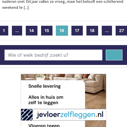
naderen snel. Dit jaar vallen ze vroeg, maar het belooft een schitterend
weekend te [...]
1
...
14
15
16
(current)
17
18
...
27