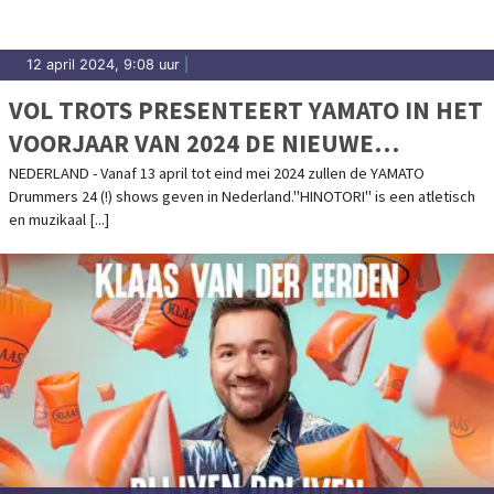
12 april 2024, 9:08 uur
|
VOL TROTS PRESENTEERT YAMATO IN HET
VOORJAAR VAN 2024 DE NIEUWE
WERELDTOUR: "HINOTORI" IN
NEDERLAND - Vanaf 13 april tot eind mei 2024 zullen de YAMATO
Drummers 24 (!) shows geven in Nederland."HINOTORI" is een atletisch
NEDERLAND
en muzikaal [...]