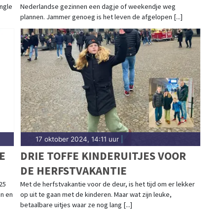
ngle
Nederlandse gezinnen een dagje of weekendje weg
plannen. Jammer genoeg is het leven de afgelopen [...]
17 oktober 2024, 14:11 uur
|
E
DRIE TOFFE KINDERUITJES VOOR
DE HERFSTVAKANTIE
25
Met de herfstvakantie voor de deur, is het tijd om er lekker
en en
op uit te gaan met de kinderen. Maar wat zijn leuke,
betaalbare uitjes waar ze nog lang [...]