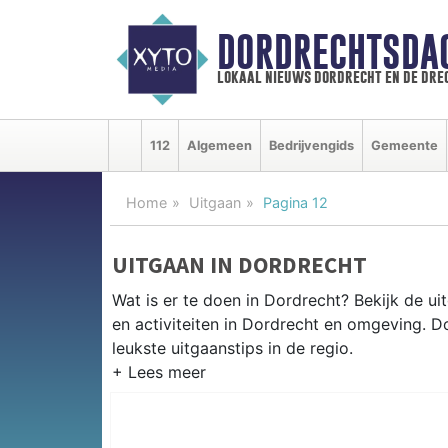
DORDRECHTSDA
lokaal nieuws dordrecht en de dre
112
Algemeen
Bedrijvengids
Gemeente
Home
Uitgaan
Pagina 12
UITGAAN IN DORDRECHT
Wat is er te doen in Dordrecht? Bekijk de u
en activiteiten in Dordrecht en omgeving. 
leukste uitgaanstips in de regio.
EVENEMENTEN DORDRECHT
Van markten en culturele evenementen tot mu