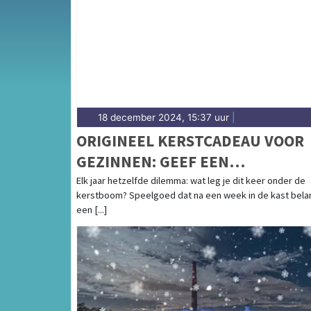
complete uitgaansaanbod op dordrechtsdagb
18 december 2024, 15:37 uur
|
ORIGINEEL KERSTCADEAU VOOR
GEZINNEN: GEEF EEN
AVONTUURLIJKE CITYGAME
Elk jaar hetzelfde dilemma: wat leg je dit keer onder de
kerstboom? Speelgoed dat na een week in de kast bela
CADEAU!
een [...]