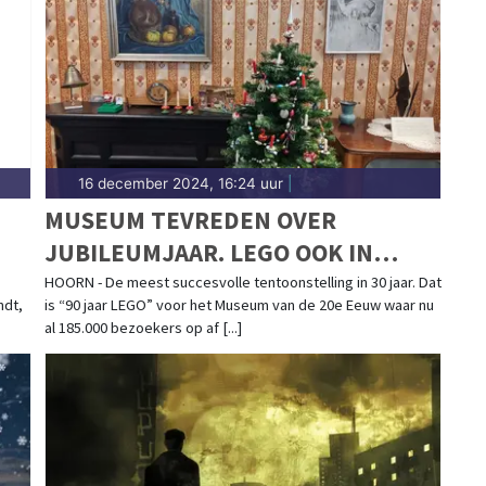
lad.nl.
16 december 2024, 16:24 uur
|
MUSEUM TEVREDEN OVER
JUBILEUMJAAR. LEGO OOK IN
KERSTVAKANTIE NOG SUCCES
HOORN - De meest succesvolle tentoonstelling in 30 jaar. Dat
ndt,
is “90 jaar LEGO” voor het Museum van de 20e Eeuw waar nu
al 185.000 bezoekers op af [...]