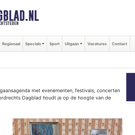
GBLAD.NL
chtsteden
Regionaal
Specials
Sport
Uitgaan
Vacatures
Contact
itgaansagenda met evenementen, festivals, concerten
Dordrechts Dagblad houdt je op de hoogte van de
ziekfestivals en culinaire events - ontdek het