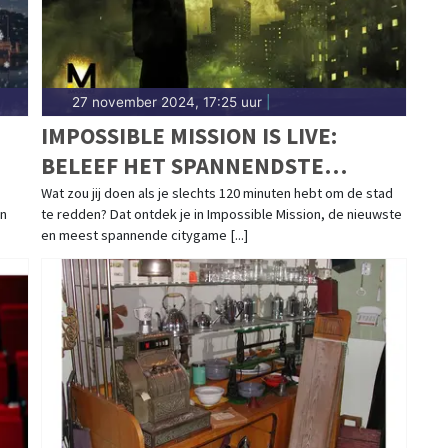
27 november 2024, 17:25 uur
|
IMPOSSIBLE MISSION IS LIVE:
BELEEF HET SPANNENDSTE
STADSSPEL NU MET KORTING!
Wat zou jij doen als je slechts 120 minuten hebt om de stad
en
te redden? Dat ontdek je in Impossible Mission, de nieuwste
en meest spannende citygame [...]