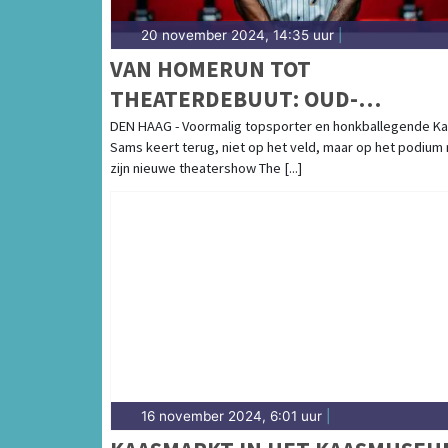
20 november 2024, 14:35 uur
|
VAN HOMERUN TOT
THEATERDEBUUT: OUD-
PROFHONKBALLER KALIAN SAMS
DEN HAAG - Voormalig topsporter en honkballegende Ka
Sams keert terug, niet op het veld, maar op het podium
DEELT ZIJN ONGEHOORDE
zijn nieuwe theatershow The [...]
VERHAAL OVER HET LEVEN VAN
EEN TOPSPORTER
16 november 2024, 6:01 uur
|