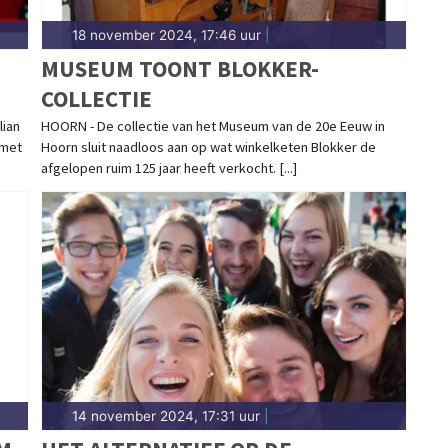
18 november 2024, 17:46 uur
|
MUSEUM TOONT BLOKKER-
COLLECTIE
lian
HOORN - De collectie van het Museum van de 20e Eeuw in
 met
Hoorn sluit naadloos aan op wat winkelketen Blokker de
afgelopen ruim 125 jaar heeft verkocht. [...]
14 november 2024, 17:31 uur
|