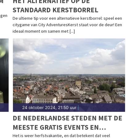
M
HET ALTERNATIEF OP DE
STANDAARD KERSTBORREL
agen
De ultieme tip voor een alternatieve kerstborrel: speel een
citygame van City AdventuresKerst staat voor de deur! Een
ideaal moment om samen met [...]
24 oktober 2024, 21:50 uur
|
DE NEDERLANDSE STEDEN MET DE
MEESTE GRATIS EVENTS EN
BEZIENSWAARDIGHEDEN
Het is weer herfstvakantie, en dat betekent dat veel