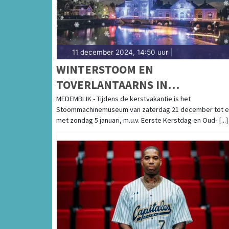
11 december 2024, 14:50 uur
|
WINTERSTOOM EN
TOVERLANTAARNS IN
STOOMMACHINEMUSEUM
MEDEMBLIK - Tijdens de kerstvakantie is het
Stoommachinemuseum van zaterdag 21 december tot 
met zondag 5 januari, m.u.v. Eerste Kerstdag en Oud- [...]