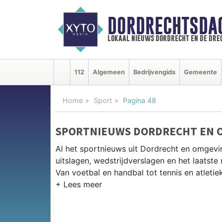
DORDRECHTSDA
lokaal nieuws dordrecht en de dre
112
Algemeen
Bedrijvengids
Gemeente
Home
Sport
Pagina 48
SPORTNIEUWS DORDRECHT EN 
Al het sportnieuws uit Dordrecht en omgevi
uitslagen, wedstrijdverslagen en het laatst
Van voetbal en handbal tot tennis en atletie
LOKALE SPORT DORDRECHT
Van FC Dordrecht en BVC Barendrecht tot r