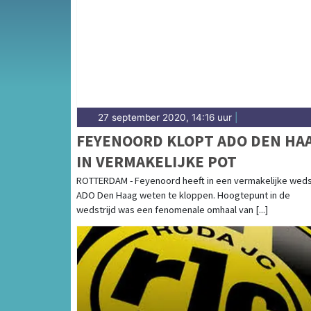
Diep — sport in Dordrecht heeft een sterke w
sportieve uitslagen en prestaties in Dordrec
27 september 2020, 14:16 uur
|
FEYENOORD KLOPT ADO DEN HA
IN VERMAKELIJKE POT
ROTTERDAM - Feyenoord heeft in een vermakelijke weds
ADO Den Haag weten te kloppen. Hoogtepunt in de
wedstrijd was een fenomenale omhaal van [...]