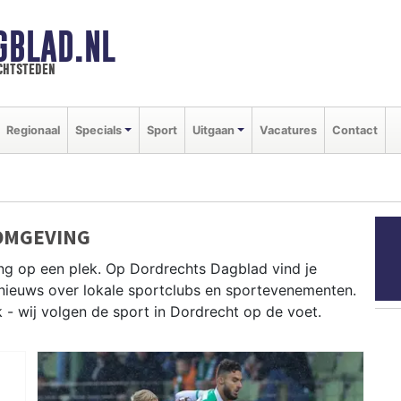
GBLAD.NL
chtsteden
Regionaal
Specials
Sport
Uitgaan
Vacatures
Contact
OMGEVING
ng op een plek. Op Dordrechts Dagblad vind je
e nieuws over lokale sportclubs en sportevenementen.
k - wij volgen de sport in Dordrecht op de voet.
oeien op de Merwede en zeilen op het Hollandsch