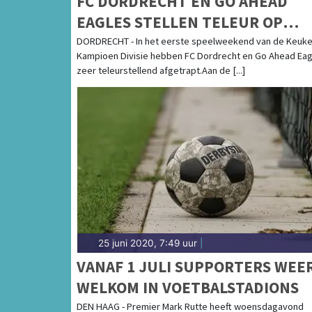
FC DORDRECHT EN GO AHEAD
EAGLES STELLEN TELEUR OP
EERSTE SPEELDAG
DORDRECHT - In het eerste speelweekend van de Keuk
Kampioen Divisie hebben FC Dordrecht en Go Ahead Eag
zeer teleurstellend afgetrapt.Aan de [...]
25 juni 2020, 7:49 uur
|
VANAF 1 JULI SUPPORTERS WEE
WELKOM IN VOETBALSTADIONS
DEN HAAG - Premier Mark Rutte heeft woensdagavond