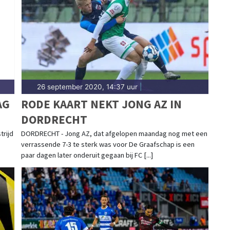
aterstad-traditie. Blijf op de hoogte van alle
ht.
26 september 2020, 14:37 uur
|
AG
RODE KAART NEKT JONG AZ IN
DORDRECHT
trijd
DORDRECHT - Jong AZ, dat afgelopen maandag nog met een
verrassende 7-3 te sterk was voor De Graafschap is een
paar dagen later onderuit gegaan bij FC [...]