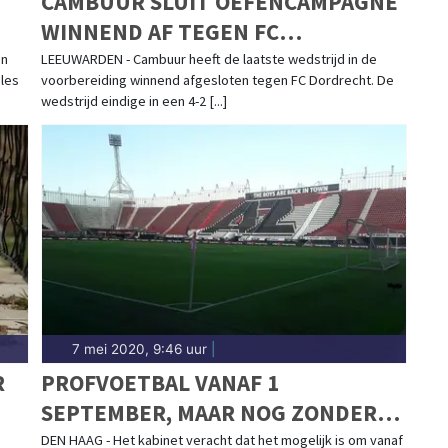
CAMBUUR SLUIT OEFENCAMPAGNE
WINNEND AF TEGEN FC
DORDRECHT
en
LEEUWARDEN - Cambuur heeft de laatste wedstrijd in de
les
voorbereiding winnend afgesloten tegen FC Dordrecht. De
wedstrijd eindige in een 4-2 [...]
7 mei 2020, 9:46 uur
|
R
PROFVOETBAL VANAF 1
SEPTEMBER, MAAR NOG ZONDER
PUBLIEK?
DEN HAAG - Het kabinet veracht dat het mogelijk is om vanaf