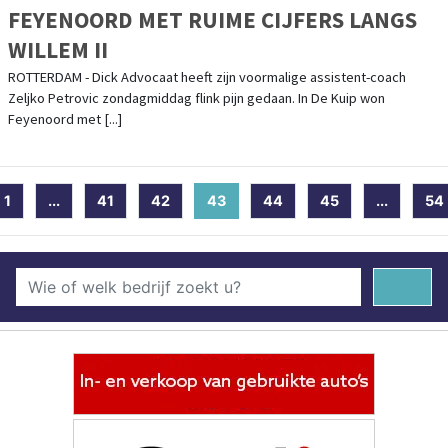
FEYENOORD MET RUIME CIJFERS LANGS
WILLEM II
ROTTERDAM - Dick Advocaat heeft zijn voormalige assistent-coach
Zeljko Petrovic zondagmiddag flink pijn gedaan. In De Kuip won
Feyenoord met [...]
1
...
41
42
43
(current)
44
45
...
54