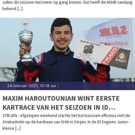
zullen dit seizoen niet meer op gang komen. Dat heeft de KNVB vandaag
bekend [...]
24 februari 2021, 10:18 uur
|
MAXIM HAROUTOUNIAN WINT EERSTE
KARTRACE VAN HET SEIZOEN IN ID
ENGINES JUNIOR: “ALLE KARTS ZIJN
STRIJEN - Afgelopen weekend startte het kartseizoen officieus met de
SHakedoWn op de kartbaan van SHW in Strijen. In de ID Engines Junior-
GELIJK, HET KOMT AAN OP DE COUREUR”
klasse [...]