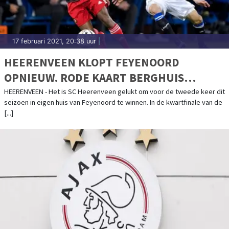
17 februari 2021, 20:38 uur
|
HEERENVEEN KLOPT FEYENOORD
OPNIEUW. RODE KAART BERGHUIS
KANTELPUNT
HEERENVEEN - Het is SC Heerenveen gelukt om voor de tweede keer dit
seizoen in eigen huis van Feyenoord te winnen. In de kwartfinale van de
[...]