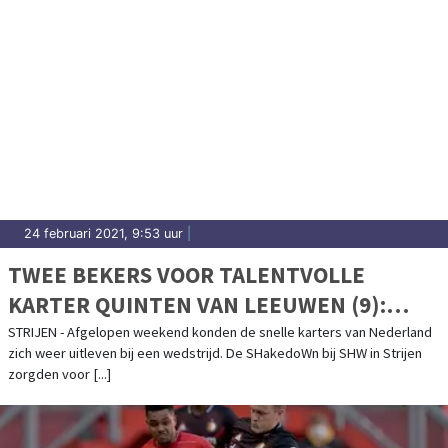
24 februari 2021, 9:53 uur
|
TWEE BEKERS VOOR TALENTVOLLE
KARTER QUINTEN VAN LEEUWEN (9):
“LEUK OM WEER EEN WEDSTRIJD TE
STRIJEN - Afgelopen weekend konden de snelle karters van Nederland
zich weer uitleven bij een wedstrijd. De SHakedoWn bij SHW in Strijen
RIJDEN”
zorgden voor [...]