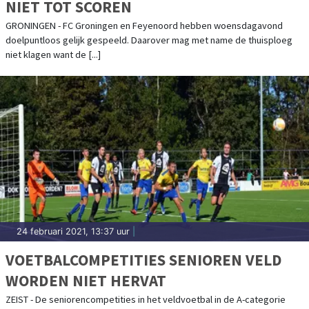
NIET TOT SCOREN
GRONINGEN - FC Groningen en Feyenoord hebben woensdagavond
doelpuntloos gelijk gespeeld. Daarover mag met name de thuisploeg
niet klagen want de [...]
24 februari 2021, 13:37 uur
|
VOETBALCOMPETITIES SENIOREN VELD
WORDEN NIET HERVAT
ZEIST - De seniorencompetities in het veldvoetbal in de A-categorie