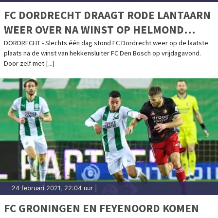
FC DORDRECHT DRAAGT RODE LANTAARN
WEER OVER NA WINST OP HELMOND
SPORT
DORDRECHT - Slechts één dag stond FC Dordrecht weer op de laatste
plaats na de winst van hekkensluiter FC Den Bosch op vrijdagavond.
Door zelf met [...]
24 februari 2021, 22:04 uur
|
FC GRONINGEN EN FEYENOORD KOMEN