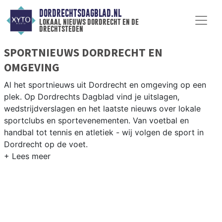
DORDRECHTSDAGBLAD.NL
lokaal nieuws dordrecht en de
drechtsteden
SPORTNIEUWS DORDRECHT EN
OMGEVING
Al het sportnieuws uit Dordrecht en omgeving op een
plek. Op Dordrechts Dagblad vind je uitslagen,
wedstrijdverslagen en het laatste nieuws over lokale
sportclubs en sportevenementen. Van voetbal en
handbal tot tennis en atletiek - wij volgen de sport in
Dordrecht op de voet.
LOKALE SPORT DORDRECHT
Van FC Dordrecht en BVC Barendrecht tot roeien op de
Merwede en zeilen op het Hollandsch Diep — sport in
Dordrecht heeft een sterke waterstad-traditie. Blijf op
de hoogte van alle sportieve uitslagen en prestaties in