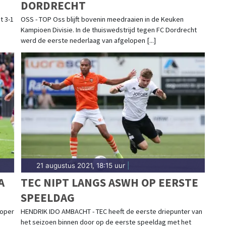
DORDRECHT
t 3-1
OSS - TOP Oss blijft bovenin meedraaien in de Keuken
Kampioen Divisie. In de thuiswedstrijd tegen FC Dordrecht
werd de eerste nederlaag van afgelopen [...]
21 augustus 2021, 18:15 uur
|
A
TEC NIPT LANGS ASWH OP EERSTE
SPEELDAG
loper
HENDRIK IDO AMBACHT - TEC heeft de eerste driepunter van
het seizoen binnen door op de eerste speeldag met het