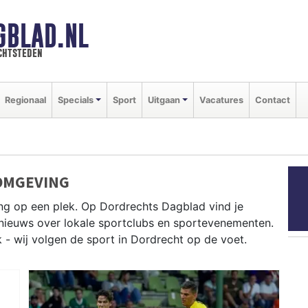
GBLAD.NL
chtsteden
Regionaal
Specials
Sport
Uitgaan
Vacatures
Contact
OMGEVING
ng op een plek. Op Dordrechts Dagblad vind je
e nieuws over lokale sportclubs en sportevenementen.
k - wij volgen de sport in Dordrecht op de voet.
oeien op de Merwede en zeilen op het Hollandsch