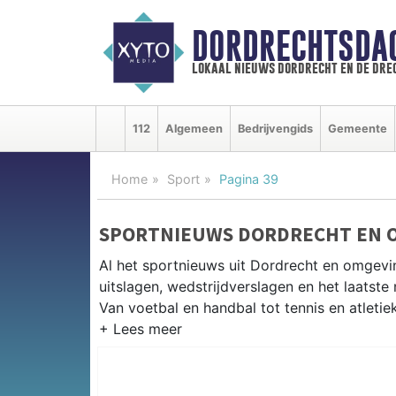
DORDRECHTSDA
lokaal nieuws dordrecht en de dre
112
Algemeen
Bedrijvengids
Gemeente
Home
Sport
Pagina 39
SPORTNIEUWS DORDRECHT EN 
Al het sportnieuws uit Dordrecht en omgevi
uitslagen, wedstrijdverslagen en het laatst
Van voetbal en handbal tot tennis en atletie
LOKALE SPORT DORDRECHT
Van FC Dordrecht en BVC Barendrecht tot r