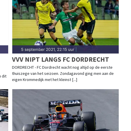
aterstad-traditie. Blijf op de hoogte van alle
ht.
5 september 2021, 22:15 uur
|
VVV NIPT LANGS FC DORDRECHT
DORDRECHT - FC Dordrecht wacht nog altijd op de eerste
thuiszege van het seizoen. Zondagavond ging men aan de
 dit
eigen Krommedijk met het kleinst [...]