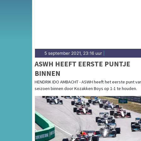
Diep — sport in Dordrecht heeft een sterke w
sportieve uitslagen en prestaties in Dordrec
5 september 2021, 23:16 uur
|
ASWH HEEFT EERSTE PUNTJE
BINNEN
HENDRIK IDO AMBACHT - ASWH heeft het eerste punt van
seizoen binnen door Kozakken Boys op 1-1 te houden.