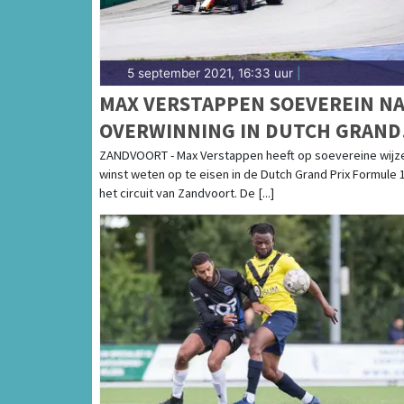
5 september 2021, 16:33 uur
|
MAX VERSTAPPEN SOEVEREIN N
OVERWINNING IN DUTCH GRAND
PRIX F1
ZANDVOORT - Max Verstappen heeft op soevereine wijz
winst weten op te eisen in de Dutch Grand Prix Formule 
het circuit van Zandvoort. De [...]