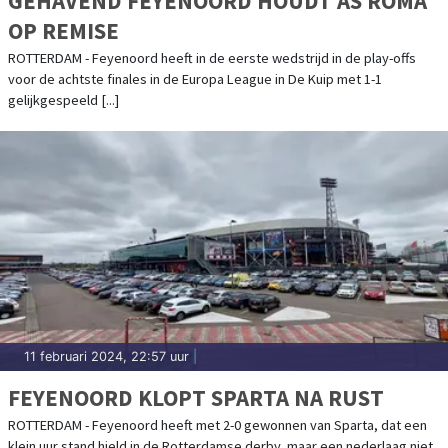
GEHAVEND FEYENOORD HOUDT AS ROMA
OP REMISE
ROTTERDAM - Feyenoord heeft in de eerste wedstrijd in de play-offs
voor de achtste finales in de Europa League in De Kuip met 1-1
gelijkgespeeld [...]
11 februari 2024, 22:57 uur
|
FEYENOORD KLOPT SPARTA NA RUST
ROTTERDAM - Feyenoord heeft met 2-0 gewonnen van Sparta, dat een
klein uur stand hield in de Rotterdamse derby, maar een nederlaag niet