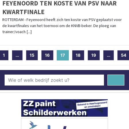
FEYENOORD TEN KOSTE VAN PSV NAAR
KWARTFINALE
ROTTERDAM - Feyenoord heeft zich ten koste van PSV geplaatst voor
de kwartfinales van het toernooi om de KNVB-beker. De ploeg van
trainer/voach [...]
1
...
15
16
17
(current)
18
19
...
54