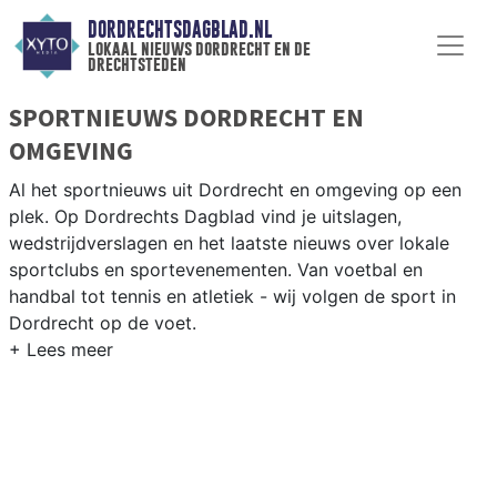
DORDRECHTSDAGBLAD.NL
lokaal nieuws dordrecht en de
drechtsteden
SPORTNIEUWS DORDRECHT EN
OMGEVING
Al het sportnieuws uit Dordrecht en omgeving op een
plek. Op Dordrechts Dagblad vind je uitslagen,
wedstrijdverslagen en het laatste nieuws over lokale
sportclubs en sportevenementen. Van voetbal en
handbal tot tennis en atletiek - wij volgen de sport in
Dordrecht op de voet.
LOKALE SPORT DORDRECHT
Van FC Dordrecht en BVC Barendrecht tot roeien op de
Merwede en zeilen op het Hollandsch Diep — sport in
Dordrecht heeft een sterke waterstad-traditie. Blijf op
de hoogte van alle sportieve uitslagen en prestaties in