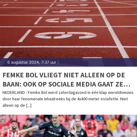
6 augustus 2024, 7:37 uur
|
FEMKE BOL VLIEGT NIET ALLEEN OP DE
BAAN: OOK OP SOCIALE MEDIA GAAT ZE
KEIHARD
NEDERLAND - Femke Bol werd zaterdagavond in één klap wereldnieuws
door haar fenomenale inhaalreeks bij de 4x400 meter estafette. Niet
alleen op de [...]