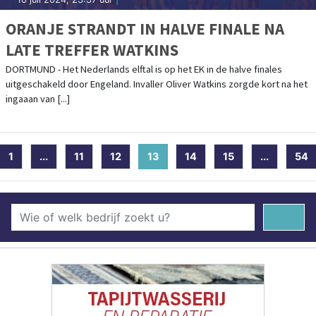
ORANJE STRANDT IN HALVE FINALE NA
LATE TREFFER WATKINS
DORTMUND - Het Nederlands elftal is op het EK in de halve finales
uitgeschakeld door Engeland. Invaller Oliver Watkins zorgde kort na het
ingaaan van [...]
1
...
11
12
13
(current)
14
15
...
54