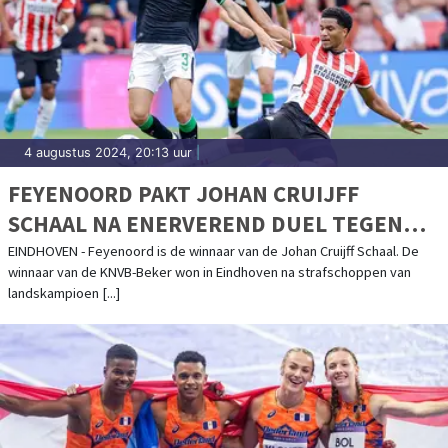
4 augustus 2024, 20:13 uur
|
FEYENOORD PAKT JOHAN CRUIJFF
SCHAAL NA ENERVEREND DUEL TEGEN
PSV
EINDHOVEN - Feyenoord is de winnaar van de Johan Cruijff Schaal. De
winnaar van de KNVB-Beker won in Eindhoven na strafschoppen van
landskampioen [...]