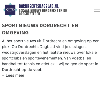
DORDRECHTSDAGBLAD.NL
lokaal nieuws dordrecht en de
drechtsteden
SPORTNIEUWS DORDRECHT EN
OMGEVING
Al het sportnieuws uit Dordrecht en omgeving op een
plek. Op Dordrechts Dagblad vind je uitslagen,
wedstrijdverslagen en het laatste nieuws over lokale
sportclubs en sportevenementen. Van voetbal en
handbal tot tennis en atletiek - wij volgen de sport in
Dordrecht op de voet.
LOKALE SPORT DORDRECHT
Van FC Dordrecht en BVC Barendrecht tot roeien op de
Merwede en zeilen op het Hollandsch Diep — sport in
Dordrecht heeft een sterke waterstad-traditie. Blijf op
de hoogte van alle sportieve uitslagen en prestaties in