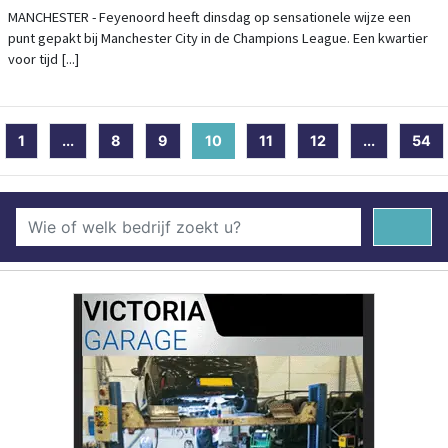
MANCHESTER - Feyenoord heeft dinsdag op sensationele wijze een
punt gepakt bij Manchester City in de Champions League. Een kwartier
voor tijd [...]
1
...
8
9
10
(current)
11
12
...
54