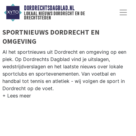
DORDRECHTSDAGBLAD.NL
lokaal nieuws dordrecht en de
drechtsteden
SPORTNIEUWS DORDRECHT EN
OMGEVING
Al het sportnieuws uit Dordrecht en omgeving op een
plek. Op Dordrechts Dagblad vind je uitslagen,
wedstrijdverslagen en het laatste nieuws over lokale
sportclubs en sportevenementen. Van voetbal en
handbal tot tennis en atletiek - wij volgen de sport in
Dordrecht op de voet.
LOKALE SPORT DORDRECHT
Van FC Dordrecht en BVC Barendrecht tot roeien op de
Merwede en zeilen op het Hollandsch Diep — sport in
Dordrecht heeft een sterke waterstad-traditie. Blijf op
de hoogte van alle sportieve uitslagen en prestaties in