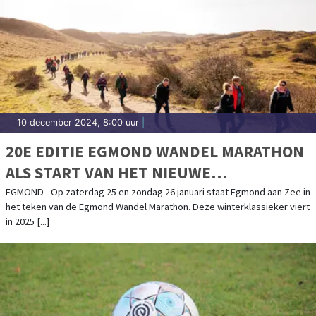
10 december 2024, 8:00 uur
|
20E EDITIE EGMOND WANDEL MARATHON
ALS START VAN HET NIEUWE
WANDELJAAR
EGMOND - Op zaterdag 25 en zondag 26 januari staat Egmond aan Zee in
het teken van de Egmond Wandel Marathon. Deze winterklassieker viert
in 2025 [...]