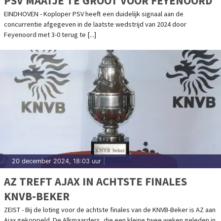
PSV MAATJE TE GROOT VOOR FEYENOORD
EINDHOVEN - Koploper PSV heeft een duidelijk signaal aan de
concurrentie afgegeven in de laatste wedstrijd van 2024 door
Feyenoord met 3-0 terug te [...]
20 december 2024, 18:03 uur
|
AZ TREFT AJAX IN ACHTSTE FINALES
KNVB-BEKER
ZEIST - Bij de loting voor de achtste finales van de KNVB-Beker is AZ aan
Ajax gekoppeld. De Alkmaarders, die een kleine twee weken geleden in