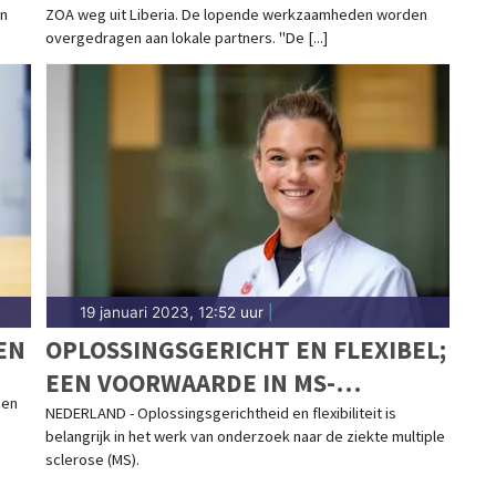
en
ZOA weg uit Liberia. De lopende werkzaamheden worden
overgedragen aan lokale partners. "De [...]
19 januari 2023, 12:52 uur
|
EN
OPLOSSINGSGERICHT EN FLEXIBEL;
EEN VOORWAARDE IN MS-
een
ONDERZOEK
NEDERLAND - Oplossingsgerichtheid en flexibiliteit is
belangrijk in het werk van onderzoek naar de ziekte multiple
sclerose (MS).