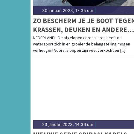
30 januari 2023, 17:35 uur
|
ZO BESCHERM JE JE BOOT TEGE
KRASSEN, DEUKEN EN ANDERE
SCHADE
NEDERLAND - De afgelopen corona jaren heeft de
watersport zich in en groeiende belangstelling mogen
verheugen! Vooral sloepen zijn veel verkocht en [...]
23 januari 2023, 14:36 uur
|