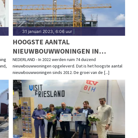
31 januari 2023, 6:06 uur
|
HOOGSTE AANTAL
NIEUWBOUWWONINGEN IN
AFGELOPEN DECENNIUM
ning
NEDERLAND - In 2022 werden ruim 74 duizend
and,
nieuwbouwwoningen opgeleverd. Dat is het hoogste aantal
nieuwbouwwoningen sinds 2012. De groei van de [...]