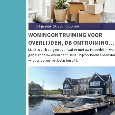
31 januari 2023, 16:50 uur
|
WONINGONTRUIMING VOOR
OVERLIJDEN, DB ONTRUIMING
HELPT
Maakt u zich zorgen over wat er met uw inboedel en wo
gebeurt na uw overlijden? Bent u bijvoorbeeld alleensta
wilt u anderen niet belasten of [...]