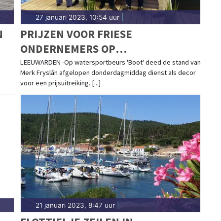
27 januari 2023, 10:54 uur
|
N
PRIJZEN VOOR FRIESE
ONDERNEMERS OP
WATERSPORTBEURS 'BOOT'
LEEUWARDEN -Op watersportbeurs 'Boot' deed de stand van
Merk Fryslân afgelopen donderdagmiddag dienst als decor
voor een prijsuitreiking. [...]
21 januari 2023, 8:47 uur
|