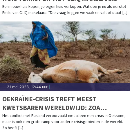
Een nieuw huis kopen, je eigen huis verkopen. Wat doe je nu als eerste?
Emile van CLIQ makelaars: “Die vraag krijgen we vaak en valt of staat [...]
31 mei 2023, 12:44 uur
|
OEKRAÏNE-CRISIS TREFT MEEST
KWETSBAREN WERELDWIJD: ZOA
PUBLICEERT JAARVERSLAG 2022
Het conflict met Rusland veroorzaakt niet alleen een crisis in Oekraïne,
maar is ook een grote ramp voor andere crisisgebieden in de wereld.
Zo heeft [...]