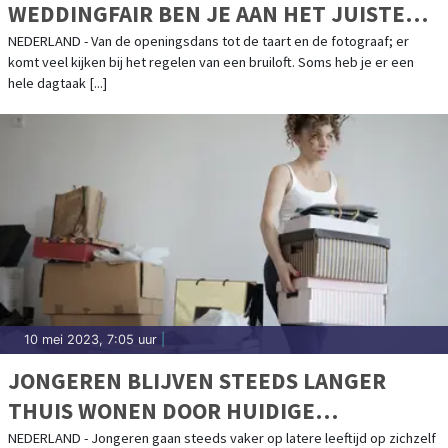
WEDDINGFAIR BEN JE AAN HET JUISTE
ADRES!
NEDERLAND - Van de openingsdans tot de taart en de fotograaf; er
komt veel kijken bij het regelen van een bruiloft. Soms heb je er een
hele dagtaak [...]
10 mei 2023, 7:05 uur
|
JONGEREN BLIJVEN STEEDS LANGER
THUIS WONEN DOOR HUIDIGE
HUIZENMARKT EN SCHULDENLAST
NEDERLAND - Jongeren gaan steeds vaker op latere leeftijd op zichzelf