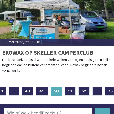
1 mei 2023, 22:09 uur
|
EKOWAX OP SKELLER CAMPERCLUB
Het beursseizoen is al weer enkele weken voorbij en zoals gebruikelijk
beginnen dan de buitenevenementen. Voor Ekowax begint dit, net als
vorig jaar [...]
1
...
48
49
50
(current)
51
52
...
75