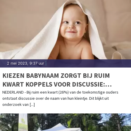
2 mei 2023, 9:37 uur
|
KIEZEN BABYNAAM ZORGT BIJ RUIM
KWART KOPPELS VOOR DISCUSSIE:
GEHEIMHOUDEN NAAM BIJ EEN OP TIEN
NEDERLAND - Bij ruim een kwart (26%) van de toekomstige ouders
ontstaat discussie over de naam van hun kleintje. Dit blijkt uit
NIET GELUKT
onderzoek van [...]