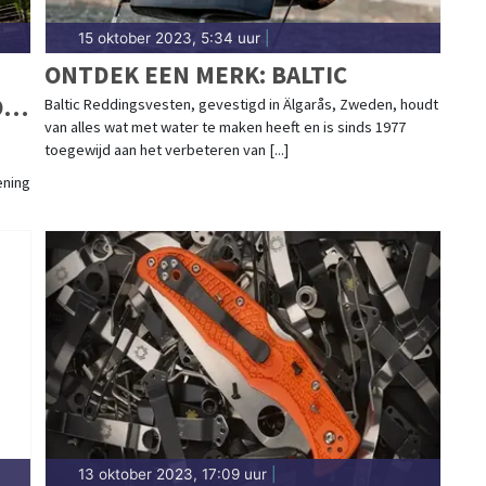
15 oktober 2023, 5:34 uur
|
ONTDEK EEN MERK: BALTIC
OM
Baltic Reddingsvesten, gevestigd in Älgarås, Zweden, houdt
van alles wat met water te maken heeft en is sinds 1977
P
toegewijd aan het verbeteren van [...]
ening
13 oktober 2023, 17:09 uur
|