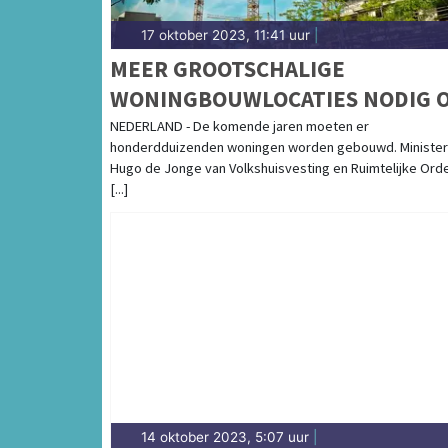
17 oktober 2023, 11:41 uur
|
MEER GROOTSCHALIGE
WONINGBOUWLOCATIES NODIG 
TOEKOMSTIG WONINGTEKORT O
NEDERLAND - De komende jaren moeten er
honderdduizenden woningen worden gebouwd. Minister
TE LOSSEN
Hugo de Jonge van Volkshuisvesting en Ruimtelijke Ord
[...]
14 oktober 2023, 5:07 uur
|