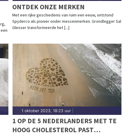
ONTDEK ONZE MERKEN
Met een rijke geschiedenis van ruim een eeuw, ontstond
Spyderco als pionier onder messenmerken. Grondlegger Sal
rg,
Glesser transformeerde het [...]
s een
1 oktober 2023, 18:23 uur
|
1 OP DE 5 NEDERLANDERS MET TE
HOOG CHOLESTEROL PAST