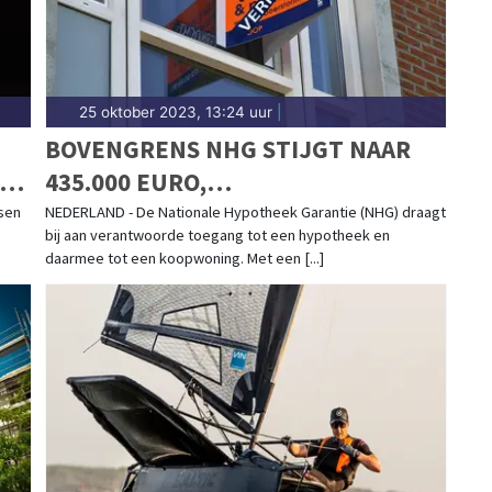
25 oktober 2023, 13:24 uur
|
BOVENGRENS NHG STIJGT NAAR
IN
435.000 EURO,
BETAALBAARHEIDSGRENS WORDT
sen
NEDERLAND - De Nationale Hypotheek Garantie (NHG) draagt
bij aan verantwoorde toegang tot een hypotheek en
390.000 EURO
daarmee tot een koopwoning. Met een [...]