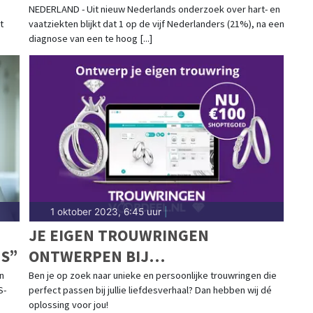
LEEFSTIJL NIET AAN
NEDERLAND - Uit nieuw Nederlands onderzoek over hart- en
t
vaatziekten blijkt dat 1 op de vijf Nederlanders (21%), na een
diagnose van een te hoog [...]
1 oktober 2023, 6:45 uur
|
N
JE EIGEN TROUWRINGEN
MS”
ONTWERPEN BIJ
TROUWRINGENVOORDEEL.NL MET
n
Ben je op zoek naar unieke en persoonlijke trouwringen die
S-
perfect passen bij jullie liefdesverhaal? Dan hebben wij dé
100 EURO SHOPTEGOED
oplossing voor jou!