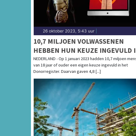
26 oktober 2023, 5:43 uur
|
10,7 MILJOEN VOLWASSENEN
HEBBEN HUN KEUZE INGEVULD 
DONORREGISTER
NEDERLAND - Op 1 januari 2023 hadden 10,7 miljoen men
van 18 jaar of ouder een eigen keuze ingevuld in het
Donorregister. Daarvan gaven 4,8 [...]