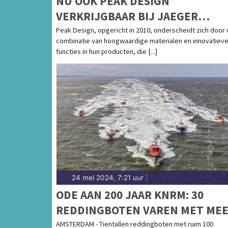
NU OOK PEAK DESIGN
VERKRIJGBAAR BIJ JAEGER
OUTDOOR
Peak Design, opgericht in 2010, onderscheidt zich door
combinatie van hoogwaardige materialen en innovatiev
functies in hun producten, die [...]
24 mei 2024, 7:21 uur
|
ODE AAN 200 JAAR KNRM: 30
REDDINGBOTEN VAREN MET ME
DAN 100 VRIJWILLIGERS VAN
AMSTERDAM - Tientallen reddingboten met ruim 100