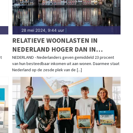
28 mei 2024, 9:44 uur
|
RELATIEVE WOONLASTEN IN
NEDERLAND HOGER DAN IN
MEESTE EU-LANDENWONEN
t
NEDERLAND - Nederlanders geven gemiddeld 23 procent
van hun besteedbaar inkomen uit aan wonen. Daarmee staat
Nederland op de zesde plek van de [...]