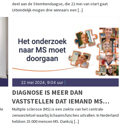
deel aan de Stemtiendaagse, die 22 mei van start gaat.
Uiteindelijk mogen drie winnaars een [...]
22 mei 2024, 9:04 uur
|
DIAGNOSE IS MEER DAN
VASTSTELLEN DAT IEMAND MS
HEEFT
Je
Multiple sclerose (MS) is een ziekte van het centrale
zenuwstelsel waarbij lichaamsfuncties uitvallen. In Nederland
hebben 25.000 mensen MS. Dankzij [...]