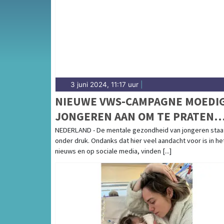
3 juni 2024, 11:17 uur
|
NIEUWE VWS-CAMPAGNE MOEDI
JONGEREN AAN OM TE PRATEN
OVER MENTALE GEZONDHEID
NEDERLAND - De mentale gezondheid van jongeren staa
onder druk. Ondanks dat hier veel aandacht voor is in he
nieuws en op sociale media, vinden [...]