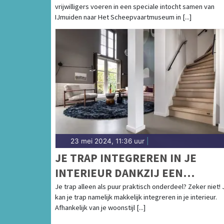
vrijwilligers voeren in een speciale intocht samen van
IJMUIDEN NAAR HET
IJmuiden naar Het Scheepvaartmuseum in [...]
SCHEEPVAARTMUSEUM IN
AMSTERDAM
23 mei 2024, 11:36 uur
|
JE TRAP INTEGREREN IN JE
INTERIEUR DANKZIJ EEN
TRAPRENOVATIE
Je trap alleen als puur praktisch onderdeel? Zeker niet! 
kan je trap namelijk makkelijk integreren in je interieur.
Afhankelijk van je woonstijl [...]