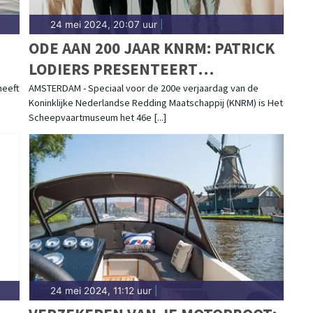
24 mei 2024, 20:07 uur
|
ODE AAN 200 JAAR KNRM: PATRICK
LODIERS PRESENTEERT
JUBILEUMBOEK EN ONTHULT
heeft
AMSTERDAM - Speciaal voor de 200e verjaardag van de
Koninklijke Nederlandse Redding Maatschappij (KNRM) is Het
UNIEKE POSTNL POSTZEGEL
Scheepvaartmuseum het 46e [...]
VANUIT HET
SCHEEPVAARTMUSEUM
24 mei 2024, 11:12 uur
|