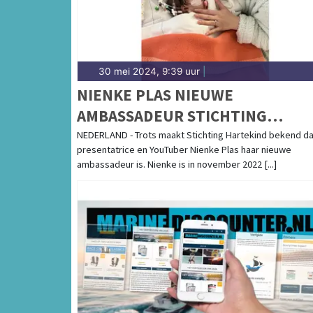
30 mei 2024, 9:39 uur
|
NIENKE PLAS NIEUWE
AMBASSADEUR STICHTING
HARTEKIND
NEDERLAND - Trots maakt Stichting Hartekind bekend da
presentatrice en YouTuber Nienke Plas haar nieuwe
ambassadeur is. Nienke is in november 2022 [...]