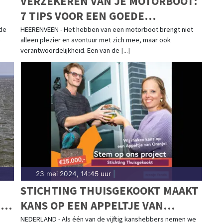
VERZEKEREN VAN JE MOTORBOOT:
7 TIPS VOOR EEN GOEDE
VOORBEREIDING
 de
HEERENVEEN - Het hebben van een motorboot brengt niet
e
alleen plezier en avontuur met zich mee, maar ook
verantwoordelijkheid. Een van de [...]
23 mei 2024, 14:45 uur
|
STICHTING THUISGEKOOKT MAAKT
ER
KANS OP EEN APPELTJE VAN
ORANJE!
NEDERLAND - Als één van de vijftig kanshebbers nemen we