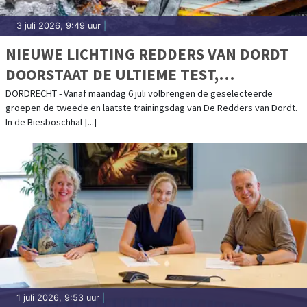
3 juli 2026, 9:49 uur
|
NIEUWE LICHTING REDDERS VAN DORDT
DOORSTAAT DE ULTIEME TEST,
GESELECTEERDE GROEPEN SLUITEN
DORDRECHT - Vanaf maandag 6 juli volbrengen de geselecteerde
groepen de tweede en laatste trainingsdag van De Redders van Dordt.
TRAINING AF VAN 6 TOT EN MET 10 JULI
In de Biesboschhal [...]
1 juli 2026, 9:53 uur
|