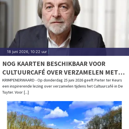
18 juni 2026, 10:22 uur
|
NOG KAARTEN BESCHIKBAAR VOOR
CULTUURCAFÉ OVER VERZAMELEN MET
PIETER TER KEURS
KRIMPENERWAARD - Op donderdag 25 juni 2026 geeft Pieter ter Keurs
een inspirerende lezing over verzamelen tijdens het Cultuurcafé in De
Tuyter. Voor [...]