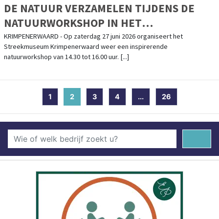
DE NATUUR VERZAMELEN TIJDENS DE
NATUURWORKSHOP IN HET
STREEKMUSEUM
KRIMPENERWAARD - Op zaterdag 27 juni 2026 organiseert het
Streekmuseum Krimpenerwaard weer een inspirerende
natuurworkshop van 14.30 tot 16.00 uur. [...]
1
2
(current)
3
4
...
26