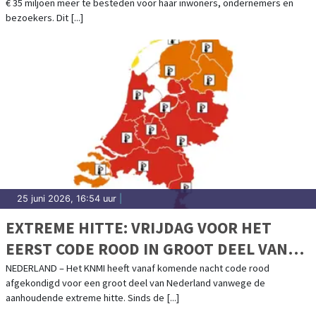
€ 35 miljoen meer te besteden voor haar inwoners, ondernemers en
bezoekers. Dit [...]
25 juni 2026, 16:54 uur
|
EXTREME HITTE: VRIJDAG VOOR HET
EERST CODE ROOD IN GROOT DEEL VAN
HET LAND
NEDERLAND – Het KNMI heeft vanaf komende nacht code rood
afgekondigd voor een groot deel van Nederland vanwege de
aanhoudende extreme hitte. Sinds de [...]