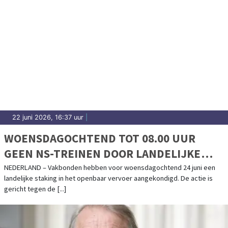
22 juni 2026, 16:37 uur
|
WOENSDAGOCHTEND TOT 08.00 UUR
GEEN NS-TREINEN DOOR LANDELIJKE
STAKING
NEDERLAND – Vakbonden hebben voor woensdagochtend 24 juni een
landelijke staking in het openbaar vervoer aangekondigd. De actie is
gericht tegen de [...]