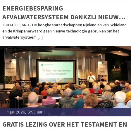
ENERGIEBESPARING
AFVALWATERSYSTEEM DANKZIJ NIEUWE
TECHNOLOGIE
ZUID-HOLLAND - De hoogheemraadschappen Rijnland en van Schieland
en de Krimpenerwaard gaan nieuwe technologie gebruiken om het
afvalwatersysteem [...]
1 juli 2026, 6:55 uur
|
GRATIS LEZING OVER HET TESTAMENT EN