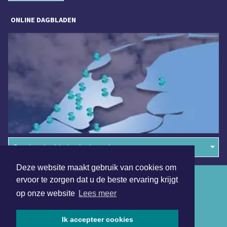
ONLINE DAGBLADEN
Overige dagbladen in de regio
Deze website maakt gebruik van cookies om
Algemene voorwaarden
ervoor te zorgen dat u de beste ervaring krijgt
op onze website
Lees meer
Disclaimer
Privacy Statement
Ik accepteer cookies