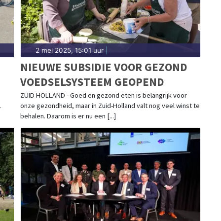
2 mei 2025, 15:01 uur
|
NIEUWE SUBSIDIE VOOR GEZOND
VOEDSELSYSTEEM GEOPEND
ZUID HOLLAND - Goed en gezond eten is belangrijk voor
.
onze gezondheid, maar in Zuid-Holland valt nog veel winst te
behalen. Daarom is er nu een [...]