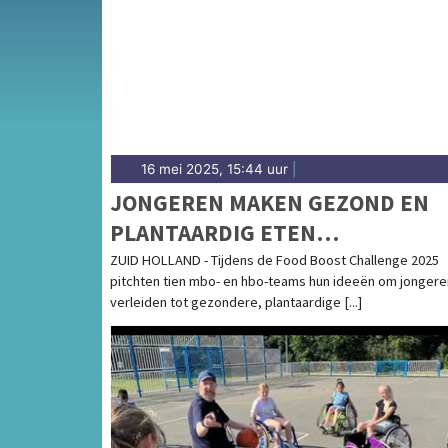
gemeenten in de Drechtsteden.
16 mei 2025, 15:44 uur
|
JONGEREN MAKEN GEZOND EN
PLANTAARDIG ETEN
AANTREKKELIJK
ZUID HOLLAND - Tijdens de Food Boost Challenge 2025
pitchten tien mbo- en hbo-teams hun ideeën om jongere
verleiden tot gezondere, plantaardige [...]