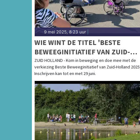
9 mei 2025, 8:23 uur
|
WIE WINT DE TITEL 'BESTE
BEWEEGINITIATIEF VAN ZUID-
HOLLAND 2025'?
ZUID HOLLAND - Kom in beweging en doe mee met de
verkiezing Beste Beweeginitiatief van Zuid-Holland 2025
Inschrijven kan tot en met 29 juni.