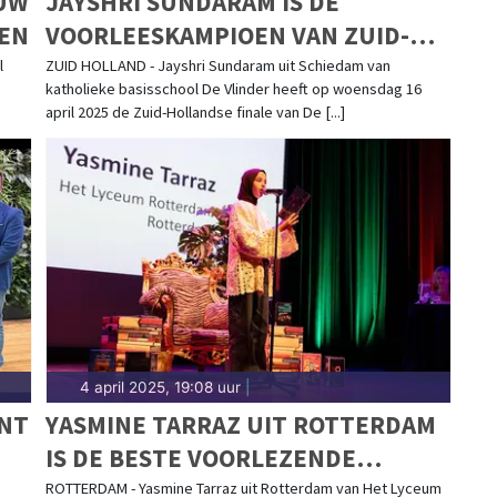
UW
JAYSHRI SUNDARAM IS DE
EN
VOORLEESKAMPIOEN VAN ZUID-
HOLLAND!
l
ZUID HOLLAND - Jayshri Sundaram uit Schiedam van
katholieke basisschool De Vlinder heeft op woensdag 16
april 2025 de Zuid-Hollandse finale van De [...]
4 april 2025, 19:08 uur
|
ENT
YASMINE TARRAZ UIT ROTTERDAM
IS DE BESTE VOORLEZENDE
BRUGKLASSER VAN ZUID-
ROTTERDAM - Yasmine Tarraz uit Rotterdam van Het Lyceum