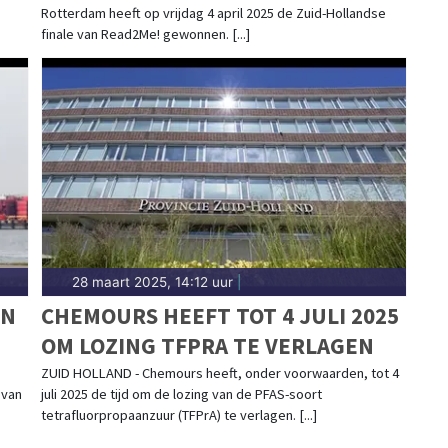
Rotterdam heeft op vrijdag 4 april 2025 de Zuid-Hollandse
HOLLAND!
finale van Read2Me! gewonnen. [...]
28 maart 2025, 14:12 uur
|
EN
CHEMOURS HEEFT TOT 4 JULI 2025
OM LOZING TFPRA TE VERLAGEN
GIO
ZUID HOLLAND - Chemours heeft, onder voorwaarden, tot 4
 van
juli 2025 de tijd om de lozing van de PFAS-soort
tetrafluorpropaanzuur (TFPrA) te verlagen. [...]