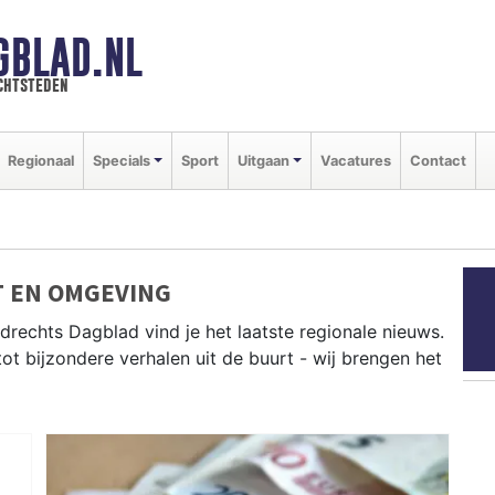
GBLAD.NL
chtsteden
Regionaal
Specials
Sport
Uitgaan
Vacatures
Contact
 EN OMGEVING
drechts Dagblad vind je het laatste regionale nieuws.
tot bijzondere verhalen uit de buurt - wij brengen het
it Zwijndrecht, Papendrecht, Sliedrecht en andere