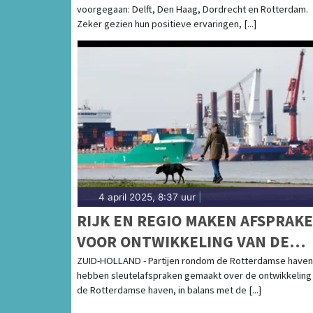
voorgegaan: Delft, Den Haag, Dordrecht en Rotterdam.
Zeker gezien hun positieve ervaringen, [...]
4 april 2025, 8:37 uur
|
RIJK EN REGIO MAKEN AFSPRAK
VOOR ONTWIKKELING VAN DE
ROTTERDAMSE HAVEN EN DE RE
ZUID-HOLLAND - Partijen rondom de Rotterdamse haven
hebben sleutelafspraken gemaakt over de ontwikkeling
de Rotterdamse haven, in balans met de [...]