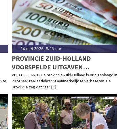
14 mei 2025, 8:23 uur
|
PROVINCIE ZUID-HOLLAND
VOORSPELDE UITGAVEN
NAUWKEURIGER IN 2024
ZUID HOLLAND - De provincie Zuid-Holland is erin geslaagd in
n te
2024 haar realisatiekracht aanmerkelijk te verbeteren. De
provincie zag dat haar [...]