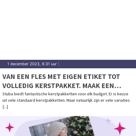
1 december 2023, 6:31 uur
|
VAN EEN FLES MET EIGEN ETIKET TOT
VOLLEDIG KERSTPAKKET. MAAK EEN
AFSPRAAK VOOR EEN PAKKET VAN A TOT Z
Stuba biedt fantastische kerstpakketten voor elk budget. Er is keuze
uit vele standaard kerstpakketten. Maar natuurlijk zijn er vele variaties
[...]