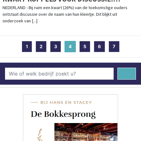
GEHEIMHOUDEN NAAM BIJ EEN OP TIEN
NEDERLAND - Bij ruim een kwart (26%) van de toekomstige ouders
ontstaat discussie over de naam van hun kleintje. Dit blijkt uit
NIET GELUKT
onderzoek van [...]
1
2
3
4
(current)
5
6
7