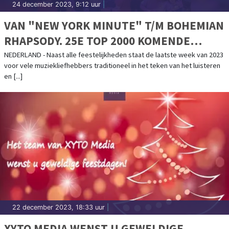
24 december 2023, 9:12 uur
|
VAN "NEW YORK MINUTE" T/M BOHEMIAN
RHAPSODY. 25E TOP 2000 KOMENDE
NACHT VAN START
NEDERLAND - Naast alle feestelijkheden staat de laatste week van 2023
voor vele muziekliefhebbers traditioneel in het teken van het luisteren
en [...]
22 december 2023, 18:33 uur
|
XYTO MEDIA WENST U GEWELDIGE