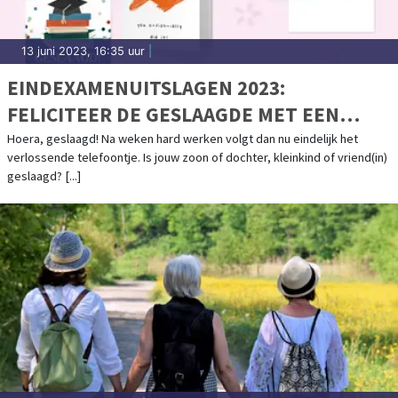
13 juni 2023, 16:35 uur
|
EINDEXAMENUITSLAGEN 2023:
FELICITEER DE GESLAAGDE MET EEN
KAART!
Hoera, geslaagd! Na weken hard werken volgt dan nu eindelijk het
verlossende telefoontje. Is jouw zoon of dochter, kleinkind of vriend(in)
geslaagd? [...]