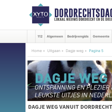
DORDRECHTSDA
lokaal nieuws dordrecht en de dre
112
Algemeen
Bedrijvengids
Gemeente
Home
Uitgaan
Dagje weg
Pagina 5
DAGJE WEG VANUIT DORDRECH