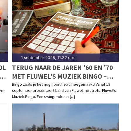
1 september 2025, 11:32 uur
|
OL
TERUG NAAR DE JAREN '60 EN '70
ING
MET FLUWEL’S MUZIEK BINGO –
EEN NOSTALGISCH FEESTJE IN
Bingo zoals je het nog nooit hebt meegemaakt! Vanaf 13
t/m
september presenteert Land van Fluwel met trots: Fluwel’s
OMA’S HUISKAMER!
Muziek Bingo. Een swingende en [...]