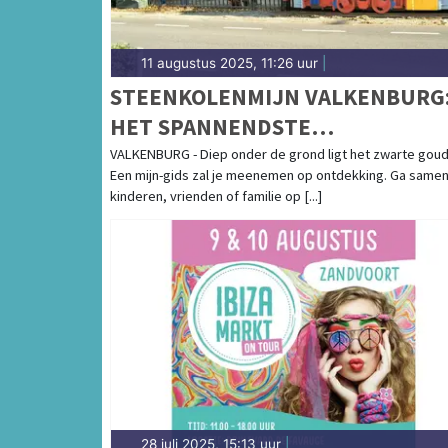
11 augustus 2025, 11:26 uur
|
STEENKOLENMIJN VALKENBURG
HET SPANNENDSTE
ONDERGRONDSE DAGJE UIT IN
VALKENBURG - Diep onder de grond ligt het zwarte goud
Een mijn-gids zal je meenemen op ontdekking. Ga same
VALKENBURG
kinderen, vrienden of familie op [...]
28 juli 2025, 15:13 uur
|