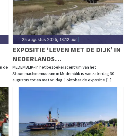
25 augustus 2025, 18:12 uur
|
EXPOSITIE ‘LEVEN MET DE DIJK’ IN
NEDERLANDS
STOOMMACHINEMUSEUM
in de
MEDEMBLIK- In het bezoekerscentrum van het
Stoommachinemuseum in Medemblik is van zaterdag 30
augustus tot en met vrijdag 3 oktober de expositie [...]