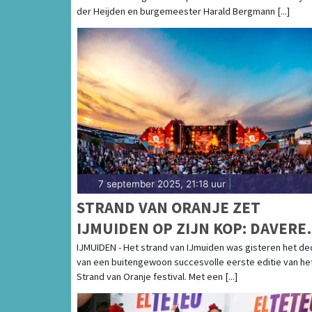
der Heijden en burgemeester Harald Bergmann [...]
7 september 2025, 21:18 uur
|
STRAND VAN ORANJE ZET
IJMUIDEN OP ZIJN KOP: DAVERE
SUCCES OP HET STRAND SMAAKT
IJMUIDEN - Het strand van IJmuiden was gisteren het de
van een buitengewoon succesvolle eerste editie van he
NAAR MEER, EDITIE 2026
Strand van Oranje festival. Met een [...]
AANGEKONDIGD