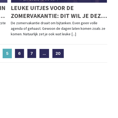
IN
LEUKE UITJES VOOR DE
CH
ZOMERVAKANTIE: DIT WIL JE DEZE
ZOMER DOEN
tste
De zomervakantie draait om bijtanken. Even geen volle
agenda of gehaast. Gewoon de dagen laten komen zoals ze
komen. Natuurlijk zet je ook wat leuke [...]
5
(current)
6
7
...
20