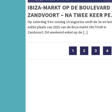
IBIZA-MARKT OP DE BOULEVARD 
ZANDVOORT – NA TWEE KEER PE
DOOR HET WEER GAAN WE VOOR
Op zaterdag 9 en zondag 10 augustus vindt de 3e en laa
editie plaats van 2025 van de Ibiza-markt ON TOUR in
EEN LAATSTE MOOI WEEKEND!
Zandvoort. Dit weekend enkel op de [...]
1
2
3
4