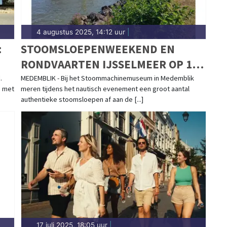
4 augustus 2025, 14:12 uur
|
:
STOOMSLOEPENWEEKEND EN
RONDVAARTEN IJSSELMEER OP 16
& 17 AUGUSTUS
.
MEDEMBLIK - Bij het Stoommachinemuseum in Medemblik
n met
meren tijdens het nautisch evenement een groot aantal
authentieke stoomsloepen af aan de [...]
17 juli 2025, 18:05 uur
|