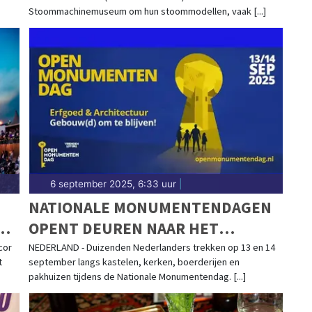
Stoommachinemuseum om hun stoommodellen, vaak [...]
6 september 2025, 6:33 uur
|
NATIONALE MONUMENTENDAGEN
ND
OPENT DEUREN NAAR HET
VERLEDEN
cor
NEDERLAND - Duizenden Nederlanders trekken op 13 en 14
t
september langs kastelen, kerken, boerderijen en
pakhuizen tijdens de Nationale Monumentendag. [...]