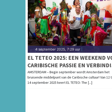
4 september 2025, 7:29 uur
|
EL TETEO 2025: EEN WEEKEND V
CARIBISCHE PASSIE EN VERBIND
IN AMSTERDAM – 12 T/M 14
AMSTERDAM – Begin september wordt Amsterdam het
bruisende middelpunt van de Caribische cultuur! Van 12 
SEPTEMBER
14 september 2025 keert EL TETEO: The [...]