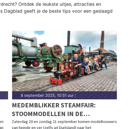
recht? Ontdek de leukste uitjes, attracties en
s Dagblad geeft je de beste tips voor een geslaagd
8 september 2025, 10:51 uur
|
MEDEMBLIKKER STEAMFAIR:
STOOMMODELLEN IN DE
SPOTLIGHTS
en
Zaterdag 20 en zondag 21 september komen modelbouwers
an
van heinde en ver (zelfs uit Duitsland) naar het