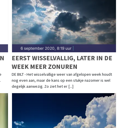
6 september 2020, 8:19 uur
|
EN
EERST WISSELVALLIG, LATER IN DE
WEEK MEER ZONUREN
e
DE BILT - Het wisselvallige weer van afgelopen week houdt
.
nog even aan, maar de kans op een stukje nazomer is wel
degelijk aanwezig. Zo ziet het er [...]