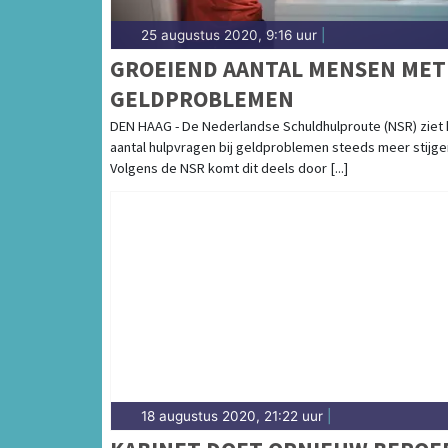
25 augustus 2020, 9:16 uur
|
GROEIEND AANTAL MENSEN MET
GELDPROBLEMEN
DEN HAAG - De Nederlandse Schuldhulproute (NSR) ziet 
aantal hulpvragen bij geldproblemen steeds meer stijge
Volgens de NSR komt dit deels door [...]
18 augustus 2020, 21:22 uur
|