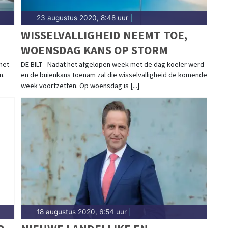
23 augustus 2020, 8:48 uur
|
WISSELVALLIGHEID NEEMT TOE,
WOENSDAG KANS OP STORM
het
DE BILT - Nadat het afgelopen week met de dag koeler werd
n.
en de buienkans toenam zal die wisselvalligheid de komende
week voortzetten. Op woensdag is [...]
18 augustus 2020, 6:54 uur
|