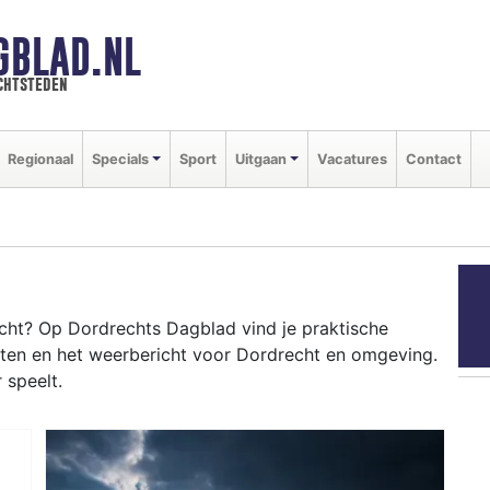
GBLAD.NL
chtsteden
Regionaal
Specials
Sport
Uitgaan
Vacatures
Contact
ht? Op Dordrechts Dagblad vind je praktische
nten en het weerbericht voor Dordrecht en omgeving.
 speelt.
RECHT
 Kil tot evenementen als de Dordrecht in Stoom en