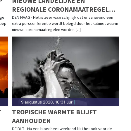
P
NIEUWE LANDELIJKE EN
REGIONALE CORONAMAATREGELEN
VERWACHT
nge
DEN HAAG - Het is zeer waarschijnlijk dat er vanavond een
roep
extra persconferentie wordt belegd door het kabinet waarin
nieuwe coronamaatregelen worden [...]
9 augustus 2020, 10:31 uur
|
T
TROPISCHE WARMTE BLIJFT
AANHOUDEN
DE BILT - Na een bloedheet weekend lijkt het ook voor de