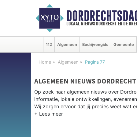
DORDRECHTSDA
lokaal nieuws dordrecht en de dre
112
Algemeen
Bedrijvengids
Gemeente
Home
Algemeen
Pagina 77
ALGEMEEN NIEUWS DORDRECHT
Op zoek naar algemeen nieuws over Dordrec
informatie, lokale ontwikkelingen, eveneme
Wij zorgen ervoor dat jij precies weet wat er
PRAKTISCHE INFORMATIE DORD
Van werkzaamheden op de A16 en de Dordtse