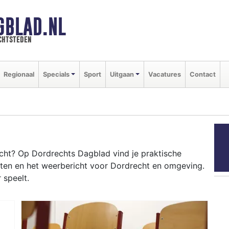
GBLAD.NL
chtsteden
Regionaal
Specials
Sport
Uitgaan
Vacatures
Contact
ht? Op Dordrechts Dagblad vind je praktische
nten en het weerbericht voor Dordrecht en omgeving.
 speelt.
RECHT
 Kil tot evenementen als de Dordrecht in Stoom en