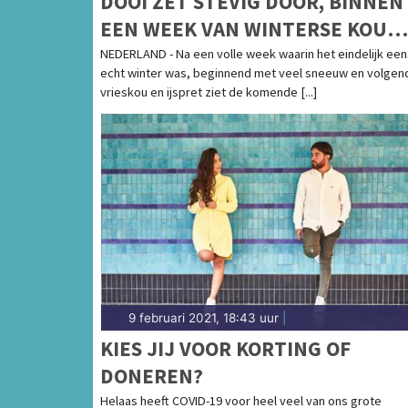
DOOI ZET STEVIG DOOR, BINNEN
EEN WEEK VAN WINTERSE KOU
NAAR LENTEGEVOEL
NEDERLAND - Na een volle week waarin het eindelijk een
echt winter was, beginnend met veel sneeuw en volgend
vrieskou en ijspret ziet de komende [...]
9 februari 2021, 18:43 uur
|
KIES JIJ VOOR KORTING OF
DONEREN?
Helaas heeft COVID-19 voor heel veel van ons grote