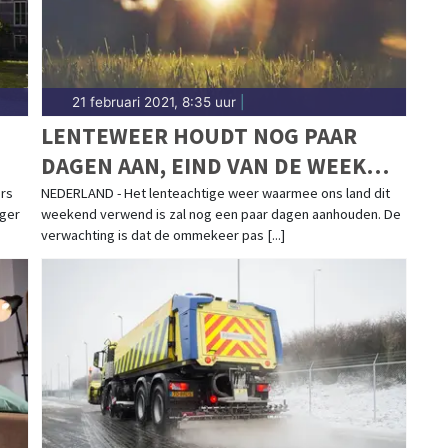
21 februari 2021, 8:35 uur
|
LENTEWEER HOUDT NOG PAAR
DAGEN AAN, EIND VAN DE WEEK
IETS KOELER
rs
NEDERLAND - Het lenteachtige weer waarmee ons land dit
nger
weekend verwend is zal nog een paar dagen aanhouden. De
verwachting is dat de ommekeer pas [...]