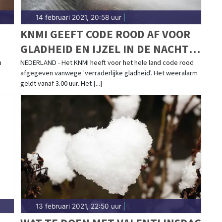
14 februari 2021, 20:58 uur
|
KNMI GEEFT CODE ROOD AF VOOR
GLADHEID EN IJZEL IN DE NACHT
EN OCHTEND
a
NEDERLAND - Het KNMI heeft voor het hele land code rood
afgegeven vanwege 'verraderlijke gladheid'. Het weeralarm
geldt vanaf 3.00 uur. Het [...]
13 februari 2021, 22:50 uur
|