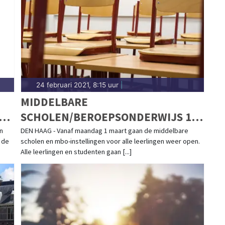
24 februari 2021, 8:15 uur
|
MIDDELBARE
NA
SCHOLEN/BEROEPSONDERWIJS 1
MAART WEER OPEN. WAT
n
DEN HAAG - Vanaf maandag 1 maart gaan de middelbare
 de
scholen en mbo-instellingen voor alle leerlingen weer open.
BETEKENT DAT?
Alle leerlingen en studenten gaan [...]