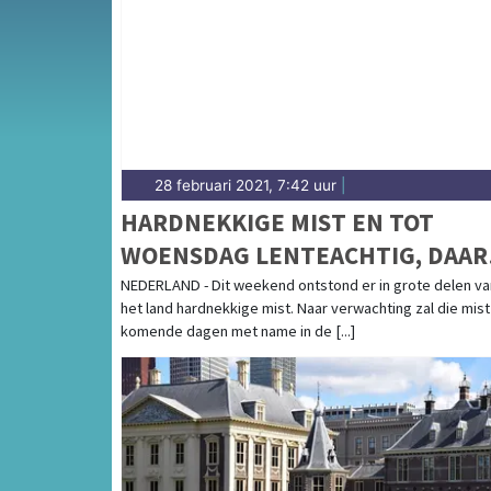
het weersbericht voor Zuid-Holland-Zuid.
28 februari 2021, 7:42 uur
|
HARDNEKKIGE MIST EN TOT
WOENSDAG LENTEACHTIG, DAAR
KOELER
NEDERLAND - Dit weekend ontstond er in grote delen va
het land hardnekkige mist. Naar verwachting zal die mist
komende dagen met name in de [...]