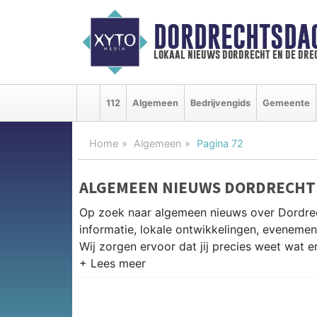
DORDRECHTSDA
lokaal nieuws dordrecht en de dre
112
Algemeen
Bedrijvengids
Gemeente
Home
Algemeen
Pagina 72
ALGEMEEN NIEUWS DORDRECHT
Op zoek naar algemeen nieuws over Dordrec
informatie, lokale ontwikkelingen, eveneme
Wij zorgen ervoor dat jij precies weet wat er
PRAKTISCHE INFORMATIE DORD
Van werkzaamheden op de A16 en de Dordtse