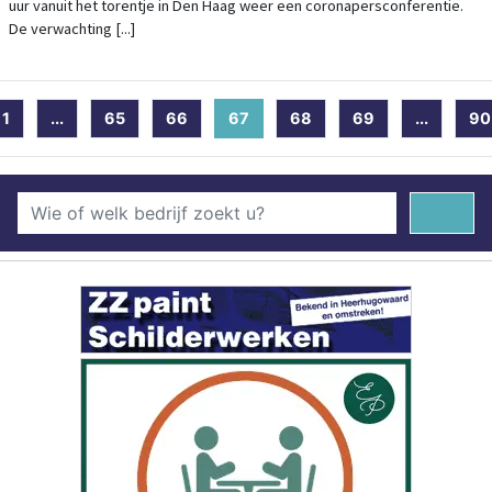
uur vanuit het torentje in Den Haag weer een coronapersconferentie.
De verwachting [...]
1
...
65
66
67
(current)
68
69
...
90