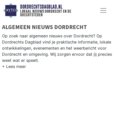
DORDRECHTSDAGBLAD.NL
lokaal nieuws dordrecht en de
drechtsteden
ALGEMEEN NIEUWS DORDRECHT
Op zoek naar algemeen nieuws over Dordrecht? Op
Dordrechts Dagblad vind je praktische informatie, lokale
ontwikkelingen, evenementen en het weerbericht voor
Dordrecht en omgeving. Wij zorgen ervoor dat jij precies
weet wat er speelt.
PRAKTISCHE INFORMATIE DORDRECHT
Van werkzaamheden op de A16 en de Dordtse Kil tot
evenementen als de Dordrecht in Stoom en het
weersbericht voor Zuid-Holland-Zuid.