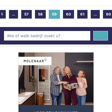
1
...
57
58
59
(current)
60
61
...
90