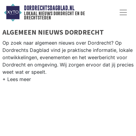
DORDRECHTSDAGBLAD.NL
lokaal nieuws dordrecht en de
drechtsteden
ALGEMEEN NIEUWS DORDRECHT
Op zoek naar algemeen nieuws over Dordrecht? Op
Dordrechts Dagblad vind je praktische informatie, lokale
ontwikkelingen, evenementen en het weerbericht voor
Dordrecht en omgeving. Wij zorgen ervoor dat jij precies
weet wat er speelt.
PRAKTISCHE INFORMATIE DORDRECHT
Van werkzaamheden op de A16 en de Dordtse Kil tot
evenementen als de Dordrecht in Stoom en het
weersbericht voor Zuid-Holland-Zuid.