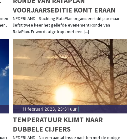
.
RONDE VAN RATAPLAN
VOORJAARSEDITIE KOMT ERAAN
innen
NEDERLAND - Stichting RataPlan organiseert dit jaar maar
men,
liefst twee keer het geliefde evenement Ronde van
RataPlan. Er wordt afgetrapt met een [...]
11 februari 2023, 23:31 uur
|
TEMPERATUUR KLIMT NAAR
DUBBELE CIJFERS
uari
NEDERLAND - Na een aantal frisse nachten met de nodige