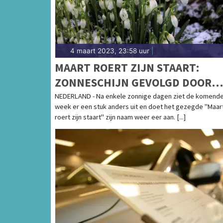
4 maart 2023, 23:58 uur
|
MAART ROERT ZIJN STAART:
ZONNESCHIJN GEVOLGD DOOR
(WINTERSE) BUIEN
NEDERLAND - Na enkele zonnige dagen ziet de komend
week er een stuk anders uit en doet het gezegde "Maar
roert zijn staart" zijn naam weer eer aan. [...]