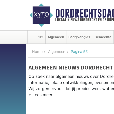
DORDRECHTSDA
lokaal nieuws dordrecht en de dre
112
Algemeen
Bedrijvengids
Gemeente
Home
Algemeen
Pagina 55
ALGEMEEN NIEUWS DORDRECHT
Op zoek naar algemeen nieuws over Dordrec
informatie, lokale ontwikkelingen, eveneme
Wij zorgen ervoor dat jij precies weet wat er
PRAKTISCHE INFORMATIE DORD
Van werkzaamheden op de A16 en de Dordtse