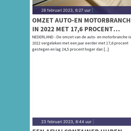
28 februari 2023, 6:27 uur
|
OMZET AUTO-EN MOTORBRANCH
IN 2022 MET 17,6 PROCENT
GESTEGEN
NEDERLAND - De omzet van de auto- en motorbranche is
2022 vergeleken met een jaar eerder met 17,6 procent
gestegen en lag 24,5 procent hoger dan [...]
23 februari 2023, 8:44 uur
|