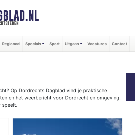
GBLAD.NL
chtsteden
Regionaal
Specials
Sport
Uitgaan
Vacatures
Contact
ht? Op Dordrechts Dagblad vind je praktische
nten en het weerbericht voor Dordrecht en omgeving.
 speelt.
RECHT
 Kil tot evenementen als de Dordrecht in Stoom en