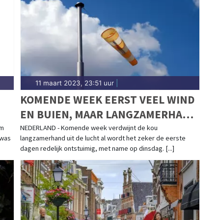
11 maart 2023, 23:51 uur
|
KOMENDE WEEK EERST VEEL WIND
EN BUIEN, MAAR LANGZAMERHAND
TEMPERATUURSTIJGING
em
NEDERLAND - Komende week verdwijnt de kou
 was
langzamerhand uit de lucht al wordt het zeker de eerste
dagen redelijk ontstuimig, met name op dinsdag. [...]