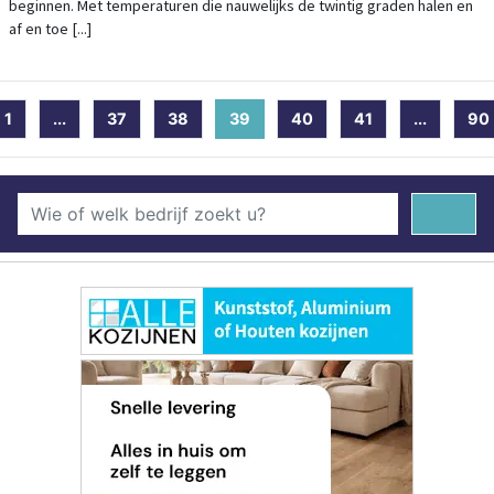
beginnen. Met temperaturen die nauwelijks de twintig graden halen en
af en toe [...]
1
...
37
38
39
(current)
40
41
...
90