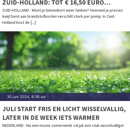
ZUID-HOLLAND: TOT € 16,50 EURO
VERSCHIL VOOR VOLLE TANK
ZUID-HOLLAND - Moet je binnenkort weer tanken? Hoeveel je precies
kwijt bent aan brandstofkosten verschilt sterk per pomp. In Zuid-
Holland kost de [...]
30 juni 2024, 8:38 uur
|
JULI START FRIS EN LICHT WISSELVALLIG,
LATER IN DE WEEK IETS WARMER
NEDERLAND - Na een mooie zomerweek zal juli een stuk wisselvalliger