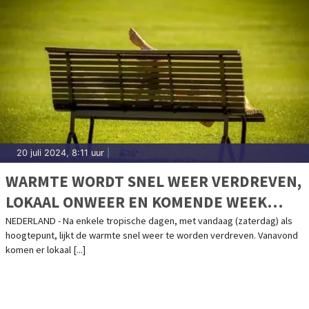
20 juli 2024, 8:11 uur
|
WARMTE WORDT SNEL WEER VERDREVEN,
LOKAAL ONWEER EN KOMENDE WEEK
KOELER
NEDERLAND - Na enkele tropische dagen, met vandaag (zaterdag) als
hoogtepunt, lijkt de warmte snel weer te worden verdreven. Vanavond
komen er lokaal [...]