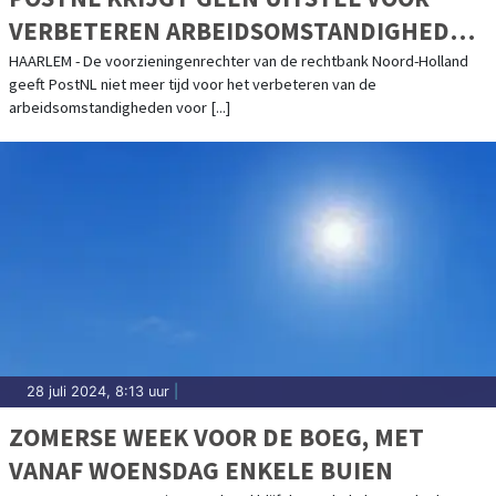
VERBETEREN ARBEIDSOMSTANDIGHEDEN
IN DISTRIBUTIECENTRA
HAARLEM - De voorzieningenrechter van de rechtbank Noord-Holland
geeft PostNL niet meer tijd voor het verbeteren van de
arbeidsomstandigheden voor [...]
28 juli 2024, 8:13 uur
|
ZOMERSE WEEK VOOR DE BOEG, MET
VANAF WOENSDAG ENKELE BUIEN