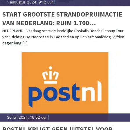
1 augustus 2024, 9:12 uur
|
START GROOTSTE STRANDOPRUIMACTIE
VAN NEDERLAND: RUIM 1.700
VRIJWILLIGERS MAKEN DE
NEDERLAND - Vandaag start de landelijke Boskalis Beach Cleanup Tour
van Stichting De Noordzee in Cadzand en op Schiermonnikoog. Vijftien
NOORDZEESTRANDEN SCHOON
dagen lang [...]
30 juli 2024, 16:02 uur
|
POSTNL KRIJGT GEEN UITSTEL VOOR