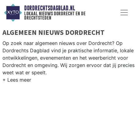
DORDRECHTSDAGBLAD.NL
lokaal nieuws dordrecht en de
drechtsteden
ALGEMEEN NIEUWS DORDRECHT
Op zoek naar algemeen nieuws over Dordrecht? Op
Dordrechts Dagblad vind je praktische informatie, lokale
ontwikkelingen, evenementen en het weerbericht voor
Dordrecht en omgeving. Wij zorgen ervoor dat jij precies
weet wat er speelt.
PRAKTISCHE INFORMATIE DORDRECHT
Van werkzaamheden op de A16 en de Dordtse Kil tot
evenementen als de Dordrecht in Stoom en het
weersbericht voor Zuid-Holland-Zuid.