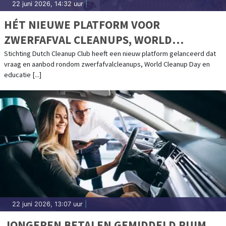
22 juni 2026, 14:32 uur
|
HÉT NIEUWE PLATFORM VOOR
ZWERFAFVAL CLEANUPS, WORLD
CLEANUP DAY EN EDUCATIE: DUTCH
Stichting Dutch Cleanup Club heeft een nieuw platform gelanceerd dat
vraag en aanbod rondom zwerfafvalcleanups, World Cleanup Day en
CLEANUP CLUB
educatie [...]
22 juni 2026, 13:07 uur
|
JONGEREN BETALEN GEMIDDELD RUIM