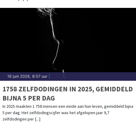
19 juni 2026, 8:57 uur
|
1758 ZELFDODINGEN IN 2025, GEMIDDELD
BIJNA 5 PER DAG
In 2025 maakten 1 758 mensen een einde aan hun leven, gemiddeld bijna
5 per dag. Het zelfdodingscijfer was het afgelopen jaar 9,7
zelfdodingen per [...]