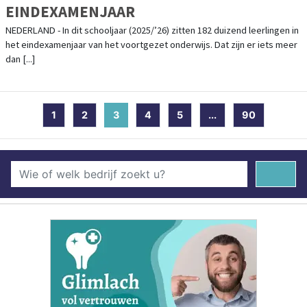
EINDEXAMENJAAR
NEDERLAND - In dit schooljaar (2025/’26) zitten 182 duizend leerlingen in
het eindexamenjaar van het voortgezet onderwijs. Dat zijn er iets meer
dan [...]
1
2
3
(current)
4
5
...
90