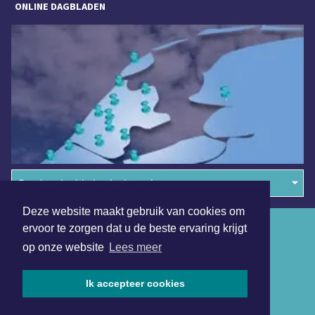
ONLINE DAGBLADEN
Overige dagbladen in de regio
Deze website maakt gebruik van cookies om
Algemene voorwaarden
ervoor te zorgen dat u de beste ervaring krijgt
op onze website
Lees meer
Disclaimer
Privacy Statement
Ik accepteer cookies
Copyright (c) 2026 | Dordrechtsdagblad.nl - Alle rechten