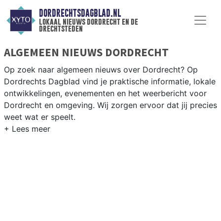
DORDRECHTSDAGBLAD.NL
lokaal nieuws dordrecht en de
drechtsteden
ALGEMEEN NIEUWS DORDRECHT
Op zoek naar algemeen nieuws over Dordrecht? Op
Dordrechts Dagblad vind je praktische informatie, lokale
ontwikkelingen, evenementen en het weerbericht voor
Dordrecht en omgeving. Wij zorgen ervoor dat jij precies
weet wat er speelt.
PRAKTISCHE INFORMATIE DORDRECHT
Van werkzaamheden op de A16 en de Dordtse Kil tot
evenementen als de Dordrecht in Stoom en het
weersbericht voor Zuid-Holland-Zuid.