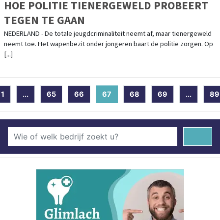
HOE POLITIE TIENERGEWELD PROBEERT
TEGEN TE GAAN
NEDERLAND - De totale jeugdcriminaliteit neemt af, maar tienergeweld
neemt toe. Het wapenbezit onder jongeren baart de politie zorgen. Op
[...]
1
...
65
66
67
(current)
68
69
...
89