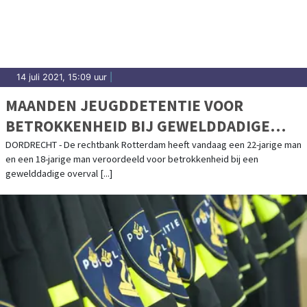
14 juli 2021, 15:09 uur
|
MAANDEN JEUGDDETENTIE VOOR
BETROKKENHEID BIJ GEWELDDADIGE
OVERVAL
DORDRECHT - De rechtbank Rotterdam heeft vandaag een 22-jarige man
en een 18-jarige man veroordeeld voor betrokkenheid bij een
gewelddadige overval [...]