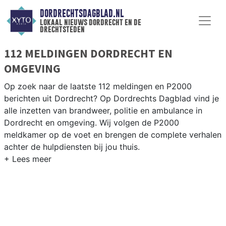
DORDRECHTSDAGBLAD.NL
lokaal nieuws dordrecht en de
drechtsteden
112 MELDINGEN DORDRECHT EN
OMGEVING
Op zoek naar de laatste 112 meldingen en P2000
berichten uit Dordrecht? Op Dordrechts Dagblad vind je
alle inzetten van brandweer, politie en ambulance in
Dordrecht en omgeving. Wij volgen de P2000
meldkamer op de voet en brengen de complete verhalen
achter de hulpdiensten bij jou thuis.
P2000 MELDINGEN DORDRECHT
Van incidenten op de A16 en de N217 tot meldingen in
het eiland van Dordrecht, Zwijndrecht en Papendrecht —
onze redactie brengt het complete 112-nieuws.