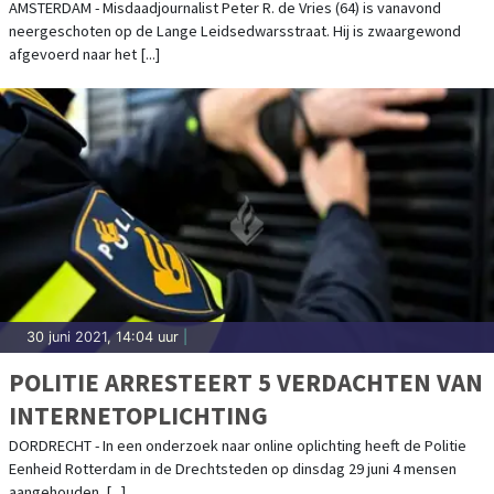
VOORTVLUCHTIG
AMSTERDAM - Misdaadjournalist Peter R. de Vries (64) is vanavond
neergeschoten op de Lange Leidsedwarsstraat. Hij is zwaargewond
afgevoerd naar het [...]
30 juni 2021, 14:04 uur
|
POLITIE ARRESTEERT 5 VERDACHTEN VAN
INTERNETOPLICHTING
DORDRECHT - In een onderzoek naar online oplichting heeft de Politie
Eenheid Rotterdam in de Drechtsteden op dinsdag 29 juni 4 mensen
aangehouden. [...]