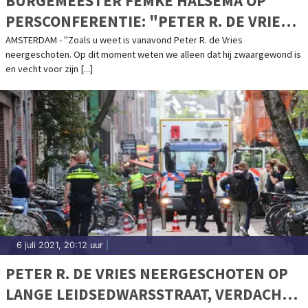
BURGEMEESTER FEMKE HALSEMA OP
PERSCONFERENTIE: "PETER R. DE VRIES
VECHT VOOR ZIJN LEVEN"
AMSTERDAM - "Zoals u weet is vanavond Peter R. de Vries
neergeschoten. Op dit moment weten we alleen dat hij zwaargewond is
en vecht voor zijn [...]
6 juli 2021, 20:12 uur
|
PETER R. DE VRIES NEERGESCHOTEN OP
LANGE LEIDSEDWARSSTRAAT, VERDACHTE