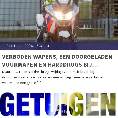
21 februari 2026, 16:31 uur
|
VERBODEN WAPENS, EEN DOORGELADEN
VUURWAPEN EN HARDDRUGS BIJ
ZOEKINGEN DORDRECHT
DORDRECHT - In Dordrecht zijn vrijdagavond 20 februari bij
doorzoekingen in een winkel en een woning meerdere verboden
wapens en een grote [...]