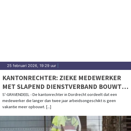
25 februari 2026, 19:29 uur
|
KANTONRECHTER: ZIEKE MEDEWERKER
MET SLAPEND DIENSTVERBAND BOUWT
GEEN NIEUWE VAKANTIEDAGEN OP
S'-GRAVENDEEL - De kantonrechter in Dordrecht oordeelt dat een
medewerker die langer dan twee jaar arbeidsongeschikt is geen
vakantie meer opbouwt. [...]