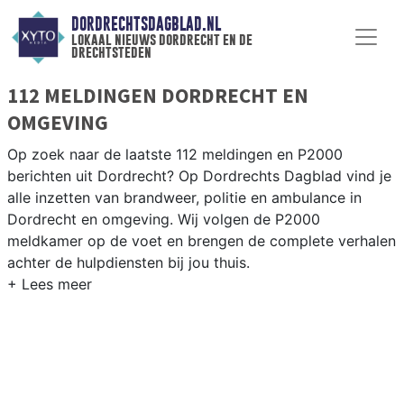
DORDRECHTSDAGBLAD.NL
lokaal nieuws dordrecht en de
drechtsteden
112 MELDINGEN DORDRECHT EN
OMGEVING
Op zoek naar de laatste 112 meldingen en P2000
berichten uit Dordrecht? Op Dordrechts Dagblad vind je
alle inzetten van brandweer, politie en ambulance in
Dordrecht en omgeving. Wij volgen de P2000
meldkamer op de voet en brengen de complete verhalen
achter de hulpdiensten bij jou thuis.
P2000 MELDINGEN DORDRECHT
Van incidenten op de A16 en de N217 tot meldingen in
het eiland van Dordrecht, Zwijndrecht en Papendrecht —
onze redactie brengt het complete 112-nieuws.