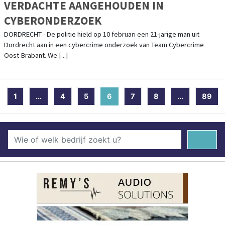
VERDACHTE AANGEHOUDEN IN
CYBERONDERZOEK
DORDRECHT - De politie hield op 10 februari een 21-jarige man uit
Dordrecht aan in een cybercrime onderzoek van Team Cybercrime
Oost-Brabant. We [...]
1
...
4
5
6
(current)
7
8
...
89