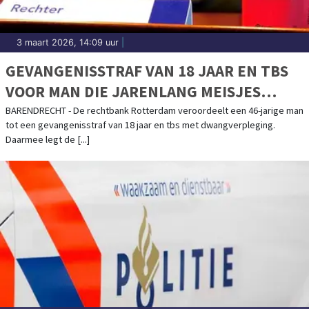
3 maart 2026, 14:09 uur
|
GEVANGENISSTRAF VAN 18 JAAR EN TBS
VOOR MAN DIE JARENLANG MEISJES
DROGEERDE EN MISBRUIKTE
BARENDRECHT - De rechtbank Rotterdam veroordeelt een 46-jarige man
tot een gevangenisstraf van 18 jaar en tbs met dwangverpleging.
Daarmee legt de [...]