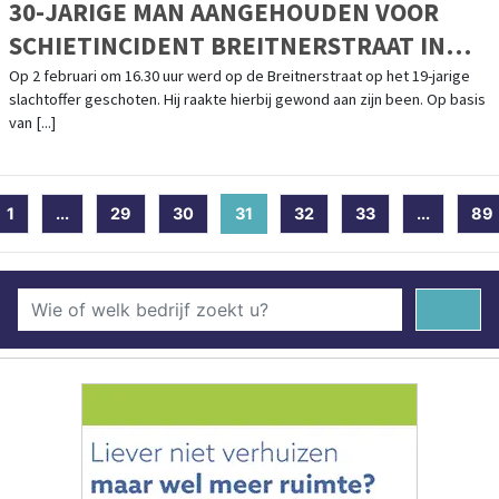
30-JARIGE MAN AANGEHOUDEN VOOR
SCHIETINCIDENT BREITNERSTRAAT IN
DORDRECHT
Op 2 februari om 16.30 uur werd op de Breitnerstraat op het 19-jarige
slachtoffer geschoten. Hij raakte hierbij gewond aan zijn been. Op basis
van [...]
1
...
29
30
31
(current)
32
33
...
89