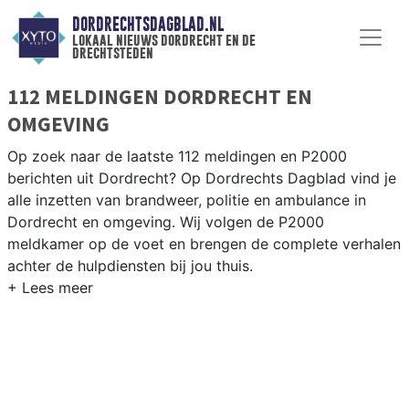
DORDRECHTSDAGBLAD.NL
lokaal nieuws dordrecht en de
drechtsteden
112 MELDINGEN DORDRECHT EN
OMGEVING
Op zoek naar de laatste 112 meldingen en P2000
berichten uit Dordrecht? Op Dordrechts Dagblad vind je
alle inzetten van brandweer, politie en ambulance in
Dordrecht en omgeving. Wij volgen de P2000
meldkamer op de voet en brengen de complete verhalen
achter de hulpdiensten bij jou thuis.
P2000 MELDINGEN DORDRECHT
Van incidenten op de A16 en de N217 tot meldingen in
het eiland van Dordrecht, Zwijndrecht en Papendrecht —
onze redactie brengt het complete 112-nieuws.