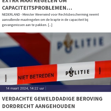
EXTRA MAATREGELEN OM
CAPACITEITSPROBLEMEN
GEVANGENISSEN AAN TE PAKKEN
NEDERLAND - Minister Weerwind voor Rechtsbescherming neemt
aanvullende maatregelen om de krapte in de capaciteit bij
gevangenissen aan te pakken. [...]
14 maart 2024, 14:22 uur
|
VERDACHTE GEWELDDADIGE BEROVING
DORDRECHT AANGEHOUDEN