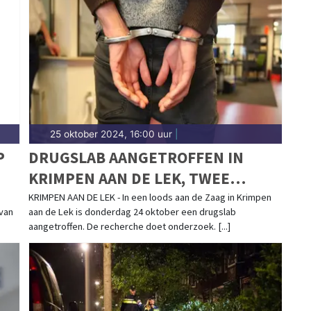
dingen in het eiland van Dordrecht, Zwijndrecht en
mplete 112-nieuws.
25 oktober 2024, 16:00 uur
|
P
DRUGSLAB AANGETROFFEN IN
KRIMPEN AAN DE LEK, TWEE
AANHOUDINGEN VERRICHT
KRIMPEN AAN DE LEK - In een loods aan de Zaag in Krimpen
van
aan de Lek is donderdag 24 oktober een drugslab
aangetroffen. De recherche doet onderzoek. [...]