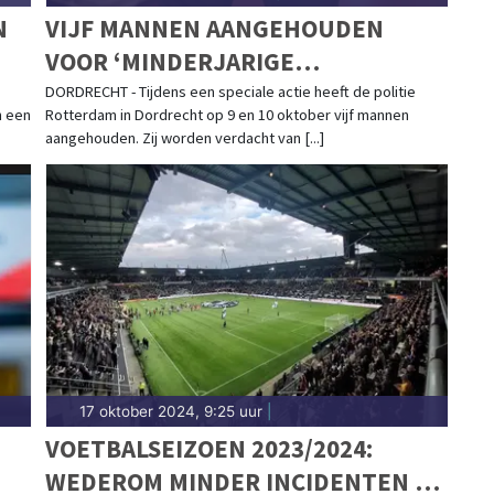
N
VIJF MANNEN AANGEHOUDEN
VOOR ‘MINDERJARIGE
JONGENSPROSTITUTIE'
DORDRECHT - Tijdens een speciale actie heeft de politie
n een
Rotterdam in Dordrecht op 9 en 10 oktober vijf mannen
aangehouden. Zij worden verdacht van [...]
17 oktober 2024, 9:25 uur
|
VOETBALSEIZOEN 2023/2024:
WEDEROM MINDER INCIDENTEN EN