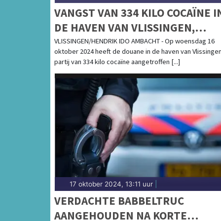
VANGST VAN 334 KILO COCAÏNE I
DE HAVEN VAN VLISSINGEN,
AANHOUDING IN HENDRIK IDO
VLISSINGEN/HENDRIK IDO AMBACHT - Op woensdag 16
oktober 2024 heeft de douane in de haven van Vlissinge
AMBACHT
partij van 334 kilo cocaïne aangetroffen [...]
17 oktober 2024, 13:11 uur
|
VERDACHTE BABBELTRUC
AANGEHOUDEN NA KORTE