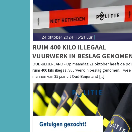
24 oktober 2024, 15:21 uur
|
RUIM 400 KILO ILLEGAAL
VUURWERK IN BESLAG GENOME
IN OUD-BEIJERLAND
OUD-BEIJERLAND - Op maandag 21 oktober heeft de poli
ruim 400 kilo illegaal vuurwerk in beslag genomen. Twee
mannen van 35 jaar uit Oud-Beijerland [...]