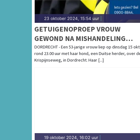
23 oktober 2024, 15:54 uur
|
GETUIGENOPROEP VROUW
GEWOND NA MISHANDELING
KRISPIJNSEWEG
DORDRECHT - Een 53-jarige vrouw liep op dinsdag 15 ok
rond 23.00 uur met haar hond, een Duitse herder, over d
Krispijnseweg, in Dordrecht. Haar [...]
19 oktober 2024, 16:02 uur
|