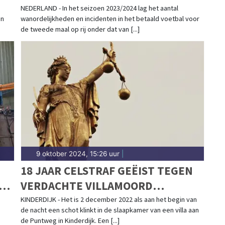
RELATIEF MEER ZAKEN VOOR
NEDERLAND - In het seizoen 2023/2024 lag het aantal
en
wanordelijkheden en incidenten in het betaald voetbal voor
RECHTER GEBRACHT
de tweede maal op rij onder dat van [...]
9 oktober 2024, 15:26 uur
|
18 JAAR CELSTRAF GEËIST TEGEN
VERDACHTE VILLAMOORD
KINDERDIJK
KINDERDIJK - Het is 2 december 2022 als aan het begin van
de nacht een schot klinkt in de slaapkamer van een villa aan
de Puntweg in Kinderdijk. Een [...]