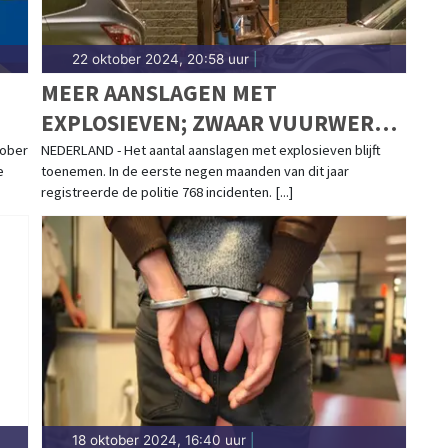
22 oktober 2024, 20:58 uur
|
MEER AANSLAGEN MET
EXPLOSIEVEN; ZWAAR VUURWERK
MEEST GEBRUIKT
tober
NEDERLAND - Het aantal aanslagen met explosieven blijft
e
toenemen. In de eerste negen maanden van dit jaar
registreerde de politie 768 incidenten. [...]
18 oktober 2024, 16:40 uur
|