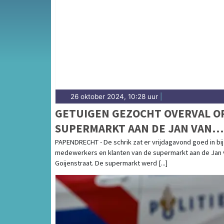
Van incidenten op de A16 en de N217 tot mel
Papendrecht — onze redactie brengt het co
26 oktober 2024, 10:28 uur
|
GETUIGEN GEZOCHT OVERVAL O
SUPERMARKT AAN DE JAN VAN
GOIJENSTRAAT
PAPENDRECHT - De schrik zat er vrijdagavond goed in bij
medewerkers en klanten van de supermarkt aan de Jan 
Goijenstraat. De supermarkt werd [...]