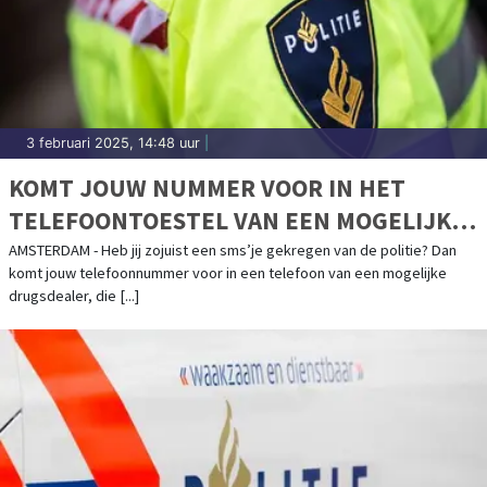
3 februari 2025, 14:48 uur
|
KOMT JOUW NUMMER VOOR IN HET
TELEFOONTOESTEL VAN EEN MOGELIJKE
DRUGSDEALER ?
AMSTERDAM - Heb jij zojuist een sms’je gekregen van de politie? Dan
komt jouw telefoonnummer voor in een telefoon van een mogelijke
drugsdealer, die [...]