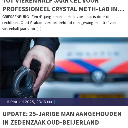
TOT VIERENHALF JAAR CEL VOOR
PROFESSIONEEL CRYSTAL METH-LAB IN
GIESSENBURG
GRIESSENBURG - Een 41-jarige man uit Hellevoetsluis is door de
rechtbank Oost-Brabant veroordeeld tot een gevangenisstraf van
vierenhalf jaar voor [...]
6 februari 2025, 23:16 uur
|
UPDATE: 25-JARIGE MAN AANGEHOUDEN
IN ZEDENZAAK OUD-BEIJERLAND