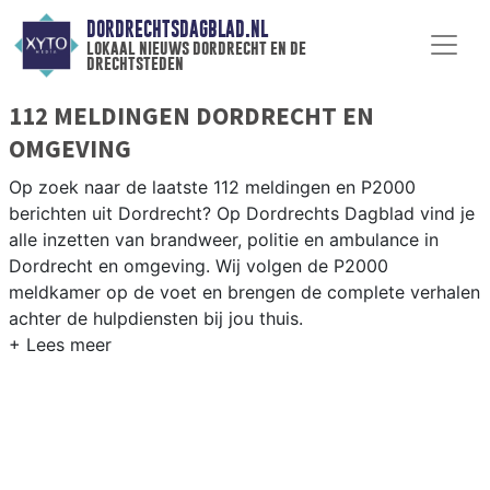
DORDRECHTSDAGBLAD.NL
lokaal nieuws dordrecht en de
drechtsteden
112 MELDINGEN DORDRECHT EN
OMGEVING
Op zoek naar de laatste 112 meldingen en P2000
berichten uit Dordrecht? Op Dordrechts Dagblad vind je
alle inzetten van brandweer, politie en ambulance in
Dordrecht en omgeving. Wij volgen de P2000
meldkamer op de voet en brengen de complete verhalen
achter de hulpdiensten bij jou thuis.
P2000 MELDINGEN DORDRECHT
Van incidenten op de A16 en de N217 tot meldingen in
het eiland van Dordrecht, Zwijndrecht en Papendrecht —
onze redactie brengt het complete 112-nieuws.