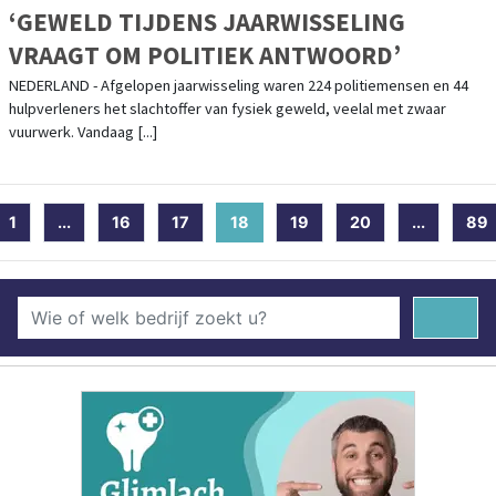
‘GEWELD TIJDENS JAARWISSELING
VRAAGT OM POLITIEK ANTWOORD’
NEDERLAND - Afgelopen jaarwisseling waren 224 politiemensen en 44
hulpverleners het slachtoffer van fysiek geweld, veelal met zwaar
vuurwerk. Vandaag [...]
1
...
16
17
18
(current)
19
20
...
89