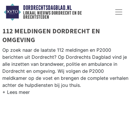
DORDRECHTSDAGBLAD.NL
lokaal nieuws dordrecht en de
drechtsteden
112 MELDINGEN DORDRECHT EN
OMGEVING
Op zoek naar de laatste 112 meldingen en P2000
berichten uit Dordrecht? Op Dordrechts Dagblad vind je
alle inzetten van brandweer, politie en ambulance in
Dordrecht en omgeving. Wij volgen de P2000
meldkamer op de voet en brengen de complete verhalen
achter de hulpdiensten bij jou thuis.
P2000 MELDINGEN DORDRECHT
Van incidenten op de A16 en de N217 tot meldingen in
het eiland van Dordrecht, Zwijndrecht en Papendrecht —
onze redactie brengt het complete 112-nieuws.