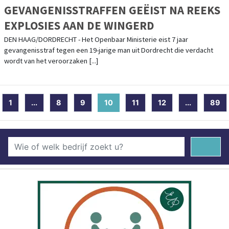
GEVANGENISSTRAFFEN GEËIST NA REEKS
EXPLOSIES AAN DE WINGERD
DEN HAAG/DORDRECHT - Het Openbaar Ministerie eist 7 jaar
gevangenisstraf tegen een 19-jarige man uit Dordrecht die verdacht
wordt van het veroorzaken [...]
1
...
8
9
10
(current)
11
12
...
89