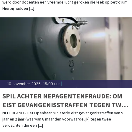
werd door docenten een vreemde lucht geroken die leek op petrolium.
Hierbij hadden [...]
10 november 2025, 15:09 uur
|
SPIL ACHTER NEPAGENTENFRAUDE: OM
EIST GEVANGENISSTRAFFEN TEGEN TWEE
VERDACHTEN
NEDERLAND - Het Openbaar Ministerie eist gevangenisstraffen van 5
jaar en 2 jaar (waarvan 8 maanden voorwaardelijk) tegen twee
verdachten die een [...]