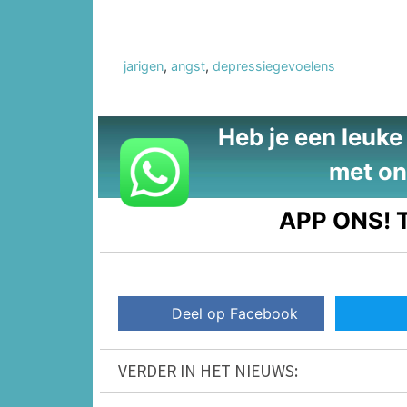
jarigen
,
angst
,
depressiegevoelens
Heb je een leuke t
met on
APP ONS!
T
Deel op Facebook
VERDER IN HET NIEUWS: