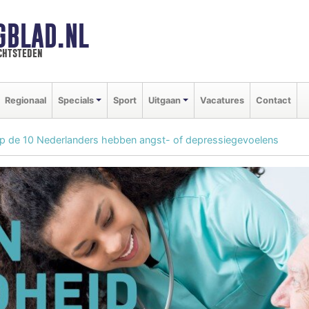
GBLAD.NL
chtsteden
Regionaal
Specials
Sport
Uitgaan
Vacatures
Contact
p de 10 Nederlanders hebben angst- of depressiegevoelens