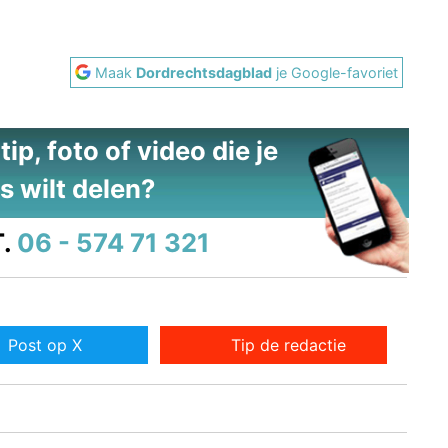
Maak
Dordrechtsdagblad
je Google-favoriet
ip, foto of video die je
s wilt delen?
.
06 - 574 71 321
Post op X
Tip de redactie