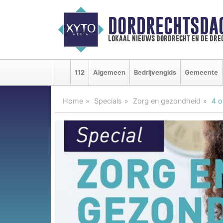
DORDRECHTSDA
lokaal nieuws dordrecht en de dre
112
Algemeen
Bedrijvengids
Gemeente
Home
Specials
Zorg en gezondheid
4 o