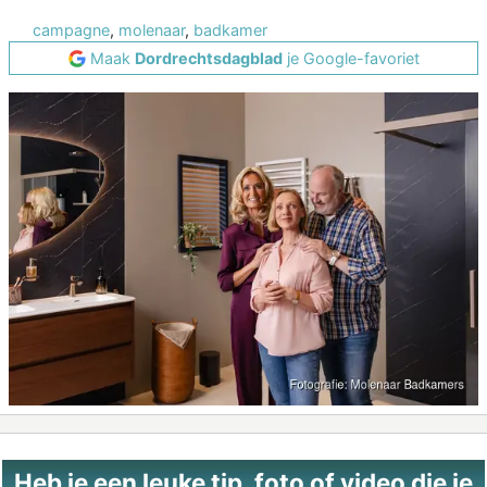
campagne
,
molenaar
,
badkamer
Maak
Dordrechtsdagblad
je Google-favoriet
Heb je een leuke tip, foto of video die je