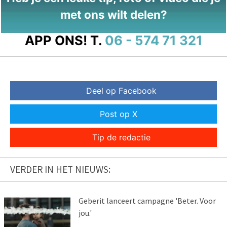
met ons wilt delen?
APP ONS!
T.
06 - 574 71 321
Deel op Facebook
Post op X
Tip de redactie
VERDER IN HET NIEUWS:
Geberit lanceert campagne 'Beter. Voor
jou.'