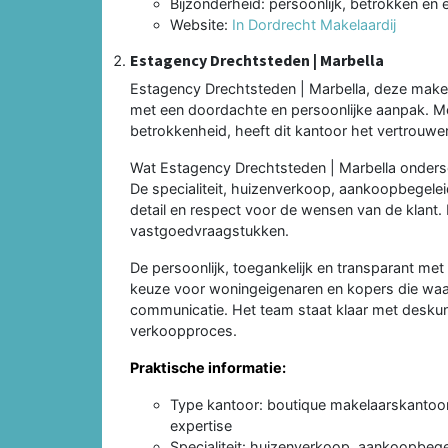
Bijzonderheid: persoonlijk, betrokken en e
Website:
In Dordrecht Makelaardij
Estagency Drechtsteden | Marbella
Estagency Drechtsteden | Marbella, deze make
met een doordachte en persoonlijke aanpak. Met
betrokkenheid, heeft dit kantoor het vertrouwe
Wat Estagency Drechtsteden | Marbella ondersc
De specialiteit, huizenverkoop, aankoopbegelei
detail en respect voor de wensen van de klant. 
vastgoedvraagstukken.
De persoonlijk, toegankelijk en transparant me
keuze voor woningeigenaren en kopers die waar
communicatie. Het team staat klaar met deskund
verkoopproces.
Praktische informatie:
Type kantoor: boutique makelaarskantoor 
expertise
Specialiteit: huizenverkoop, aankoopbege