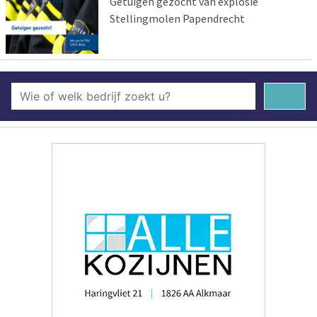
Getuigen gezocht van explosie
Stellingmolen Papendrecht