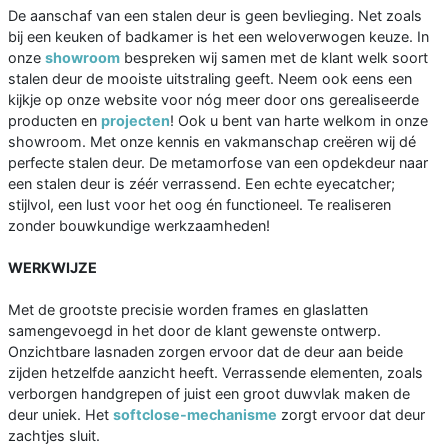
De aanschaf van een stalen deur is geen bevlieging. Net zoals
bij een keuken of badkamer is het een weloverwogen keuze. In
onze
showroom
bespreken wij samen met de klant welk soort
stalen deur de mooiste uitstraling geeft. Neem ook eens een
kijkje op onze website voor nóg meer door ons gerealiseerde
producten en
projecten
! Ook u bent van harte welkom in onze
showroom. Met onze kennis en vakmanschap creëren wij dé
perfecte stalen deur. De metamorfose van een opdekdeur naar
een stalen deur is zéér verrassend. Een echte eyecatcher;
stijlvol, een lust voor het oog én functioneel. Te realiseren
zonder bouwkundige werkzaamheden!
WERKWIJZE
Met de grootste precisie worden frames en glaslatten
samengevoegd in het door de klant gewenste ontwerp.
Onzichtbare lasnaden zorgen ervoor dat de deur aan beide
zijden hetzelfde aanzicht heeft. Verrassende elementen, zoals
verborgen handgrepen of juist een groot duwvlak maken de
deur uniek. Het
softclose-mechanisme
zorgt ervoor dat deur
zachtjes sluit.