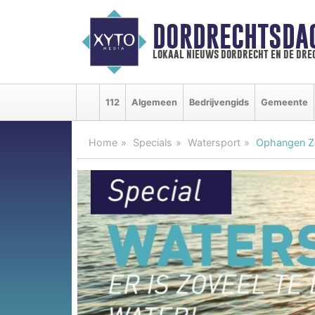
DORDRECHTSDA
lokaal nieuws dordrecht en de dre
112
Algemeen
Bedrijvengids
Gemeente
Home
Specials
Watersport
Ophangen Zo