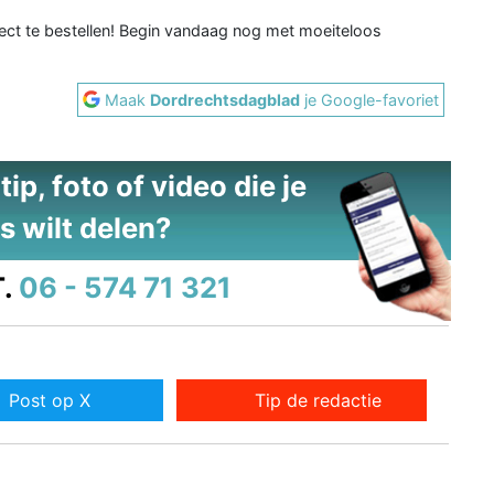
t te bestellen! Begin vandaag nog met moeiteloos
Maak
Dordrechtsdagblad
je Google-favoriet
ip, foto of video die je
s wilt delen?
.
06 - 574 71 321
Post op X
Tip de redactie