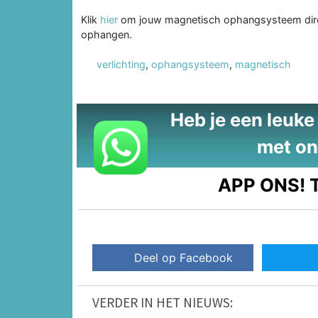
Klik
hier
om jouw magnetisch ophangsysteem direc
ophangen.
verlichting
,
ophangsysteem
,
magnetisch
Heb je een leuke t
met on
APP ONS!
T
Deel op Facebook
VERDER IN HET NIEUWS: