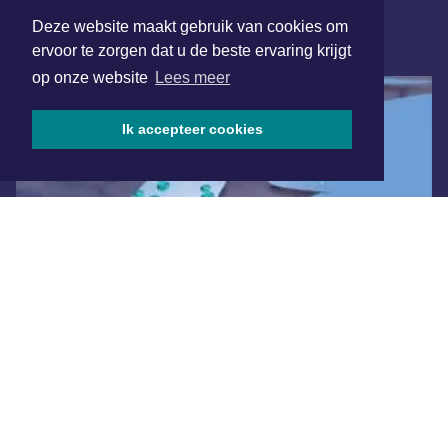
Deze website maakt gebruik van cookies om
ONLINE DAGBLADEN
ervoor te zorgen dat u de beste ervaring krijgt
op onze website
Lees meer
Ik accepteer cookies
Overige dagbladen in de regio
Algemene voorwaarden
Disclaimer
Privacy Statement