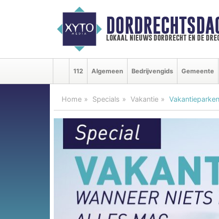
DORDRECHTSDA
lokaal nieuws dordrecht en de dre
112
Algemeen
Bedrijvengids
Gemeente
Home
Specials
Vakantie
Vakantieparken 