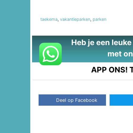
taekema
,
vakantieparken
,
parken
Heb je een leuke t
met on
APP ONS!
T
Deel op Facebook