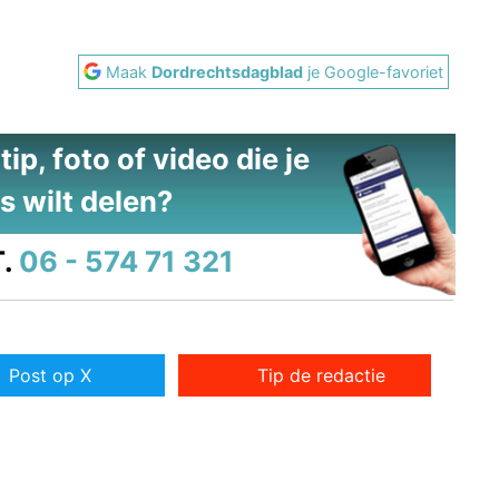
Maak
Dordrechtsdagblad
je Google-favoriet
ip, foto of video die je
s wilt delen?
.
06 - 574 71 321
Post op X
Tip de redactie