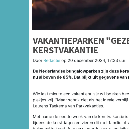
VAKANTIEPARKEN "GEZE
KERSTVAKANTIE
Door
Redactie
op
20 december 2024, 17:33 uur
De Nederlandse bungalowparken zijn deze kerst
nu al boven de 85%. Dat blijkt uit gegevens van
Wie last minute een vakantiehuisje wil boeken he
plekjes vrij. "Maar schrik niet als het ideale verbl
Laurens Taekema van Parkvakanties.
Met name de eerste week van de kerstvakantie is
tijdens de kerstdagen en vieren dit met familie of
helemaal in kerstsfeer en er worden extra activite