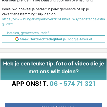
toeristen juist de minste belasting voor een overnachting.
Benieuwd hoeveel je betaalt in jouw gemeente of op je
vakantiebestemming? Kijk dan op:
https://www.bungalowparkoverzicht.nl/nieuws/toeristenbelastin
g-2025
betalen
,
gemeenten
,
tarief
Maak
Dordrechtsdagblad
je Google-favoriet
Heb je een leuke tip, foto of video die je
met ons wilt delen?
APP ONS!
T.
06 - 574 71 321