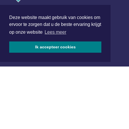
Hoofdvestiging:
van Benthuizenlaan 1
Deze website maakt gebruik van cookies om
1701 BZ Heerhugowaard
ervoor te zorgen dat u de beste ervaring krijgt
op onze website
Lees meer
072 8200 600
redactie@xyto.nl
Ik accepteer cookies
www.xyto.nl
SOCIAL MEDIA
NIEUWSBRIEF AANMELDEN
Schrijf je in voor onze nieuwsbrief en krijg wekelijks een
samenvatting van alle gebeurtenissen uit jouw regio.
Aanmelden
ONLINE DAGBLADEN