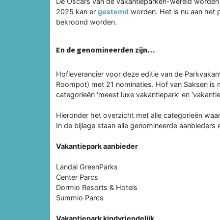
De Oscars van de vakantieparken-wereld worden uit
2025 kan er
gestemd
worden. Het is nu aan het 
bekroond worden.
En de genomineerden zijn…
Hofleverancier voor deze editie van de Parkvaka
Roompot) met 21 nominaties. Hof van Saksen is m
categorieën ‘meest luxe vakantiepark’ en ‘vakant
Hieronder het overzicht met alle categorieën w
In de bijlage staan alle genomineerde aanbieders
Vakantiepark aanbieder
Landal GreenParks
Center Parcs
Dormio Resorts & Hotels
Summio Parcs
Vakantiepark kindvriendelijk