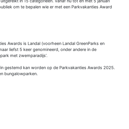
gereikt in 15 categorieën. Vanaf nu tot en met 5 januari
publiek om te bepalen wie er met een Parkvakanties Award
nties Awards is Landal (voorheen Landal GreenParks en
aar liefst 5 keer genomineerd, onder andere in de
iepark met zwemparadijs’.
aarin gestemd kan worden op de Parkvakanties Awards 2025.
 en bungalowparken.