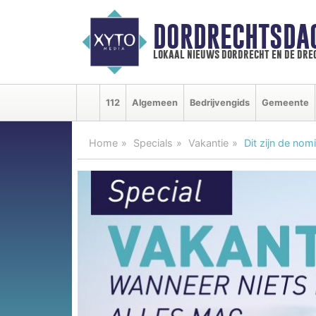
DORDRECHTSDA
lokaal nieuws dordrecht en de dre
112
Algemeen
Bedrijvengids
Gemeente
Home
Specials
Vakantie
Dit zijn de no