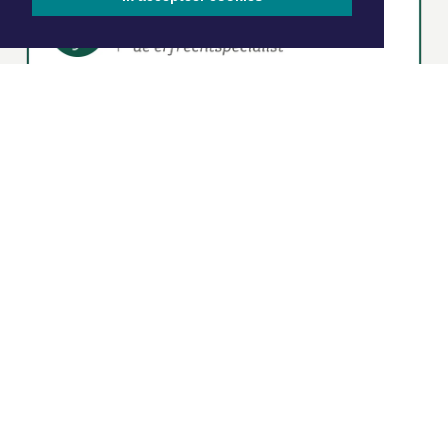
|
Nieuws | Sport | Evenementen
Hoofdvestiging:
van Benthuizenlaan 1
1701 BZ Heerhugowaard
072 8200 600
redactie@xyto.nl
www.xyto.nl
SOCIAL MEDIA