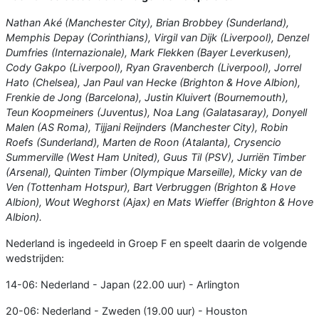
Nathan Aké (Manchester City), Brian Brobbey (Sunderland),
Memphis Depay (Corinthians), Virgil van Dijk (Liverpool), Denzel
Dumfries (Internazionale), Mark Flekken (Bayer Leverkusen),
Cody Gakpo (Liverpool), Ryan Gravenberch (Liverpool), Jorrel
Hato (Chelsea), Jan Paul van Hecke (Brighton & Hove Albion),
Frenkie de Jong (Barcelona), Justin Kluivert (Bournemouth),
Teun Koopmeiners (Juventus), Noa Lang (Galatasaray), Donyell
Malen (AS Roma), Tijjani Reijnders (Manchester City), Robin
Roefs (Sunderland), Marten de Roon (Atalanta), Crysencio
Summerville (West Ham United), Guus Til (PSV), Jurriën Timber
(Arsenal), Quinten Timber (Olympique Marseille), Micky van de
Ven (Tottenham Hotspur), Bart Verbruggen (Brighton & Hove
Albion), Wout Weghorst (Ajax) en Mats Wieffer (Brighton & Hove
Albion).
Nederland is ingedeeld in Groep F en speelt daarin de volgende
wedstrijden:
14-06: Nederland - Japan (22.00 uur) - Arlington
20-06: Nederland - Zweden (19.00 uur) - Houston