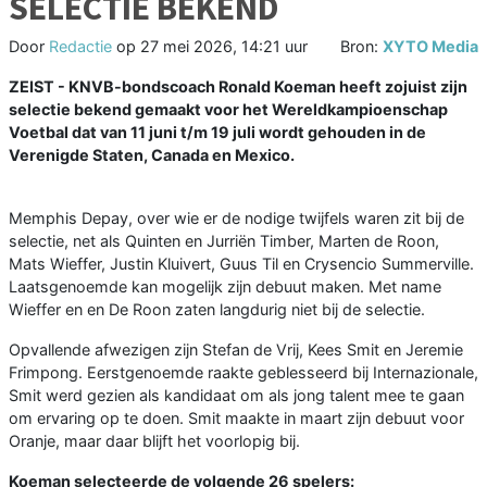
SELECTIE BEKEND
Door
Redactie
op
27 mei 2026, 14:21 uur
Bron:
XYTO Media
ZEIST - KNVB-bondscoach Ronald Koeman heeft zojuist zijn
selectie bekend gemaakt voor het Wereldkampioenschap
Voetbal dat van 11 juni t/m 19 juli wordt gehouden in de
Verenigde Staten, Canada en Mexico.
Memphis Depay, over wie er de nodige twijfels waren zit bij de
selectie, net als Quinten en Jurriën Timber, Marten de Roon,
Mats Wieffer, Justin Kluivert, Guus Til en Crysencio Summerville.
Laatsgenoemde kan mogelijk zijn debuut maken. Met name
Wieffer en en De Roon zaten langdurig niet bij de selectie.
Opvallende afwezigen zijn Stefan de Vrij, Kees Smit en Jeremie
Frimpong. Eerstgenoemde raakte geblesseerd bij Internazionale,
Smit werd gezien als kandidaat om als jong talent mee te gaan
om ervaring op te doen. Smit maakte in maart zijn debuut voor
Oranje, maar daar blijft het voorlopig bij.
Koeman selecteerde de volgende 26 spelers: