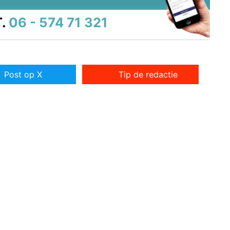
.
06 - 574 71 321
Post op X
Tip de redactie