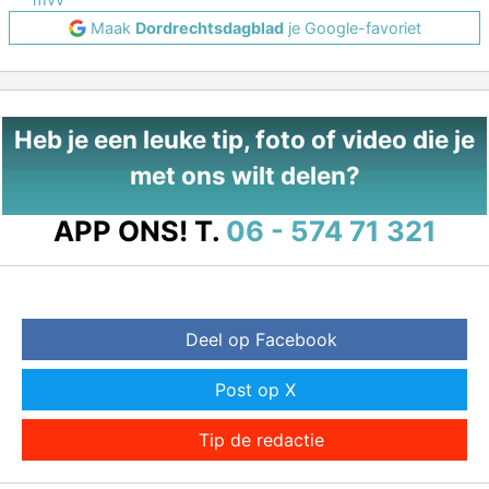
Maak
Dordrechtsdagblad
je Google-favoriet
Heb je een leuke tip, foto of video die je
met ons wilt delen?
APP ONS!
T.
06 - 574 71 321
Deel op Facebook
Post op X
Tip de redactie