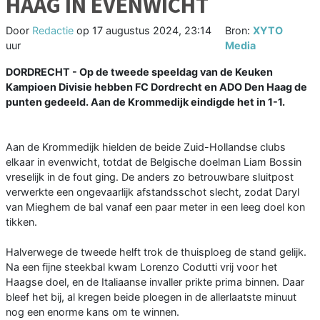
HAAG IN EVENWICHT
Door
Redactie
op
17 augustus 2024, 23:14
Bron:
XYTO
uur
Media
DORDRECHT - Op de tweede speeldag van de Keuken
Kampioen Divisie hebben FC Dordrecht en ADO Den Haag de
punten gedeeld. Aan de Krommedijk eindigde het in 1-1.
Aan de Krommedijk hielden de beide Zuid-Hollandse clubs
elkaar in evenwicht, totdat de Belgische doelman Liam Bossin
vreselijk in de fout ging. De anders zo betrouwbare sluitpost
verwerkte een ongevaarlijk afstandsschot slecht, zodat Daryl
van Mieghem de bal vanaf een paar meter in een leeg doel kon
tikken.
Halverwege de tweede helft trok de thuisploeg de stand gelijk.
Na een fijne steekbal kwam Lorenzo Codutti vrij voor het
Haagse doel, en de Italiaanse invaller prikte prima binnen. Daar
bleef het bij, al kregen beide ploegen in de allerlaatste minuut
nog een enorme kans om te winnen.