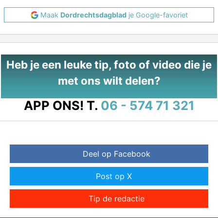
Maak
Dordrechtsdagblad
je Google-favoriet
Heb je een leuke tip, foto of video die je
met ons wilt delen?
APP ONS!
T.
06 - 574 71 321
Deel op Facebook
Post op X
Tip de redactie