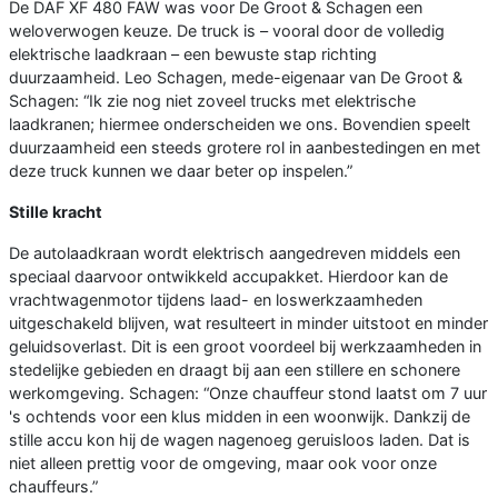
De DAF XF 480 FAW was voor De Groot & Schagen een
weloverwogen keuze. De truck is – vooral door de volledig
elektrische laadkraan – een bewuste stap richting
duurzaamheid. Leo Schagen, mede-eigenaar van De Groot &
Schagen: “Ik zie nog niet zoveel trucks met elektrische
laadkranen; hiermee onderscheiden we ons. Bovendien speelt
duurzaamheid een steeds grotere rol in aanbestedingen en met
deze truck kunnen we daar beter op inspelen.”
Stille kracht
De autolaadkraan wordt elektrisch aangedreven middels een
speciaal daarvoor ontwikkeld accupakket. Hierdoor kan de
vrachtwagenmotor tijdens laad- en loswerkzaamheden
uitgeschakeld blijven, wat resulteert in minder uitstoot en minder
geluidsoverlast. Dit is een groot voordeel bij werkzaamheden in
stedelijke gebieden en draagt bij aan een stillere en schonere
werkomgeving. Schagen: “Onze chauffeur stond laatst om 7 uur
's ochtends voor een klus midden in een woonwijk. Dankzij de
stille accu kon hij de wagen nagenoeg geruisloos laden. Dat is
niet alleen prettig voor de omgeving, maar ook voor onze
chauffeurs.”