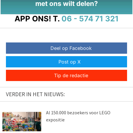
met ons wilt delen?
APP ONS!
T.
06 - 574 71 321
Deel op Facebook
Post op X
Tip de redactie
VERDER IN HET NIEUWS:
Al 150.000 bezoekers voor LEGO
expositie