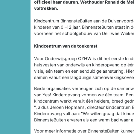
officieel haar deuren. Wethouder Ronald de Me
voltrekken.
Kindcentrum BinnensteBuiten aan de Duivenvoord
kinderen van 0 –12 jaar. BinnensteBuiten staat i
voorheen het schoolgebouw van De Twee Wieken
Kindcentrum van de toekomst
Voor Onderwijsgroep OZHW is dit het eerste kindce
huisvesten van onderwijs en kinderopvang op één l
visie, één team en een eenduidige aansturing. Hie
samen vanuit een langdurige samenwerkingsove
Beide organisaties verheugen zich op de samen
van Yes! Kinderopvang vormen we één team. Een b
kindcentrum werkt vanuit één heldere, breed gedra
", aldus Jeroen Hopmans, directeur kindcentrum B
Kinderopvang vult aan: "We willen graag dat kin
BinnensteBuiten ervaren als een warm bad waar al
Voor meer informatie over BinnensteBuiten kunne