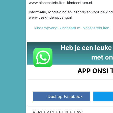
www.binnenstebuiten-kindcentrum.nl.
Informatie, rondleiding en inschrijven voor de ki
www.yeskinderopvang.nl.
kinderopvang
,
kindcentrum
,
binnenstebuiten
Heb je een leuke t
met on
APP ONS!
T
Deel op Facebook
VERDER IN HET NIEUWS: