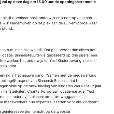
ij zal op deze dag om 15.00 uur de openingsceremonie
e biedt openbaar basisonderwijs en kinderopvang aan
n de wijk Nederhoven op de plek aan de Duivenvoorde waar
 stond.
ntrum in de nieuwe stijl. Dat gaat verder dan alleen het
ocatie. BinnensteBuiten is gebaseerd op drie pijlers: één
rtoe werken het onderwijs en Yes! Kinderopvang intensief
reenkomst.
werking in het nieuwe pand. "Samen met de medewerkers
elangrijk aspect van BinnensteBuiten is dat het
gen visie op de ontwikkeling van kinderen van 0 tot 12 jaar.
innensteBuiten. Chantal Korporaal, locatiemanager Yes!
deren en ouders van binnenkomst tot weggaan
le medewerkers hun expertise inzetten voor alle kinderen."
n geïnteresseerden terecht op de website