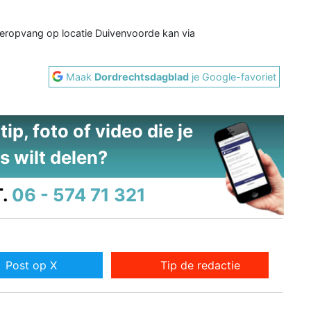
nderopvang op locatie Duivenvoorde kan via
Maak
Dordrechtsdagblad
je Google-favoriet
ip, foto of video die je
s wilt delen?
.
06 - 574 71 321
Post op X
Tip de redactie