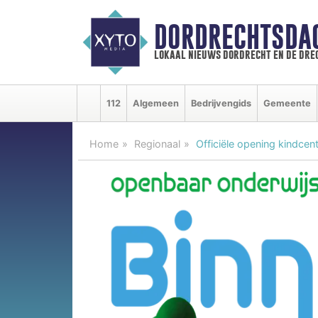
DORDRECHTSDA
lokaal nieuws dordrecht en de dre
112
Algemeen
Bedrijvengids
Gemeente
Home
Regionaal
Officiële opening kindcen