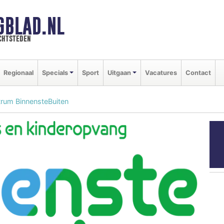
GBLAD.NL
chtsteden
Regionaal
Specials
Sport
Uitgaan
Vacatures
Contact
trum BinnensteBuiten