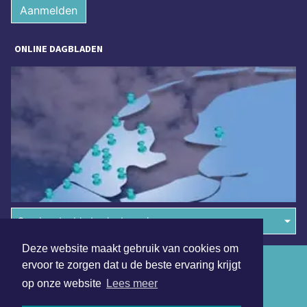
Aanmelden
ONLINE DAGBLADEN
Overige dagbladen in de regio
Deze website maakt gebruik van cookies om
Algemene voorwaarden
ervoor te zorgen dat u de beste ervaring krijgt
op onze website
Lees meer
Disclaimer