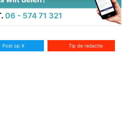
.
06 - 574 71 321
Post op X
Tip de redactie