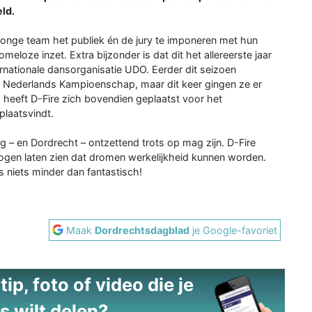
ld.
 jonge team het publiek én de jury te imponeren met hun
eloze inzet. Extra bijzonder is dat dit het allereerste jaar
rnationale dansorganisatie UDO. Eerder dit seizoen
 Nederlands Kampioenschap, maar dit keer gingen ze er
heeft D-Fire zich bovendien geplaatst voor het
plaatsvindt.
ng – en Dordrecht – ontzettend trots op mag zijn. D-Fire
ogen laten zien dat dromen werkelijkheid kunnen worden.
 niets minder dan fantastisch!
Maak
Dordrechtsdagblad
je Google-favoriet
ip, foto of video die je
s wilt delen?